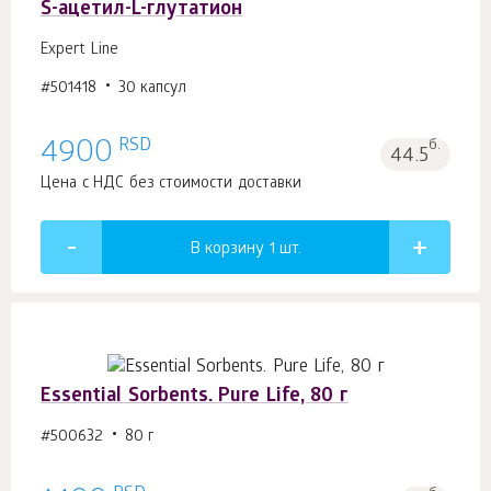
S-ацетил-L-глутатион
Expert Line
#501418
30 капсул
RSD
4900
б.
44.5
Цена с НДС без стоимости доставки
В корзину 1
шт.
Essential Sorbents. Pure Life, 80 г
#500632
80 г