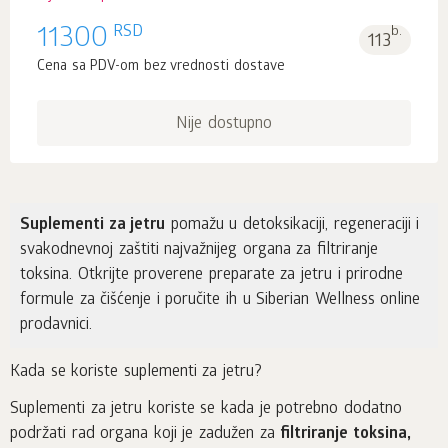
RSD
11300
b.
113
Cena sa PDV-om bez vrednosti dostave
Nije dostupno
Suplementi za jetru
pomažu u detoksikaciji, regeneraciji i
svakodnevnoj zaštiti najvažnijeg organa za filtriranje
toksina. Otkrijte proverene preparate za jetru i prirodne
formule za čišćenje i poručite ih u Siberian Wellness online
prodavnici.
Kada se koriste suplementi za jetru?
Suplementi za jetru koriste se kada je potrebno dodatno
podržati rad organa koji je zadužen za
filtriranje toksina,