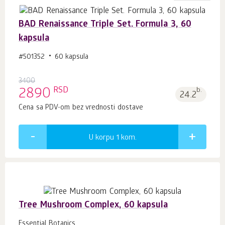
BAD Renaissance Triple Set. Formula 3, 60
kapsula
#501352
60 kapsula
3400
RSD
2890
b.
24.2
Cena sa PDV-om bez vrednosti dostave
U korpu 1
kom.
Tree Mushroom Complex, 60 kapsula
Essential Botanics