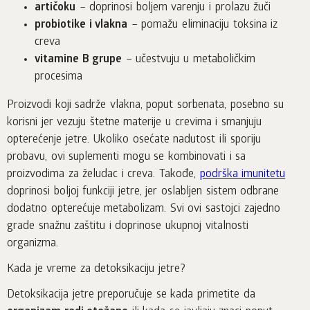
artičoku
– doprinosi boljem varenju i prolazu žuči
probiotike i vlakna
– pomažu eliminaciju toksina iz
creva
vitamine B grupe
– učestvuju u metaboličkim
procesima
Proizvodi koji sadrže vlakna, poput sorbenata, posebno su
korisni jer vezuju štetne materije u crevima i smanjuju
opterećenje jetre. Ukoliko osećate nadutost ili sporiju
probavu, ovi suplementi mogu se kombinovati i sa
proizvodima za želudac i creva. Takođe,
podrška imunitetu
doprinosi boljoj funkciji jetre, jer oslabljen sistem odbrane
dodatno opterećuje metabolizam. Svi ovi sastojci zajedno
grade snažnu zaštitu i doprinose ukupnoj vitalnosti
organizma.
Kada je vreme za detoksikaciju jetre?
Detoksikacija jetre preporučuje se kada primetite da