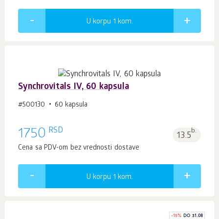
U korpu 1
kom.
Synchrovitals IV, 60 kapsula
#500130
60 kapsula
RSD
1750
b.
13.5
Cena sa PDV-om bez vrednosti dostave
U korpu 1
kom.
-
15
%
DO 31.08