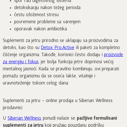
spor rad digestivnog sistema
detoksikaciju nakon težeg perioda
čestu izloženost stresu
povremene probleme sa varenjem
oporavak nakon antibiotika
Suplementi za jetru prirodno se uklapaju sa proizvodima za
detoks, kao što su
Detox Pro.Active
ili paketi za kompletno
čišćenje organizma. Takođe, korisnici često dodaju i
proizvode
za energiju i fokus
, jer bolja funkcija jetre doprinosi većoj
mentalnoj jasnoći. Kada se pravilno kombinuju, ovi preparati
pomažu organizmu da se oseća lakše, vitalnije i
uravnoteženije tokom celog dana.
Suplementi za jetru – online prodaja u Siberian Wellness
prodavnici
U
Siberian Wellness
ponudi nalaze se
pažljivo formulisani
suplementi za jetru
koji pružaju pouzdanu podršku