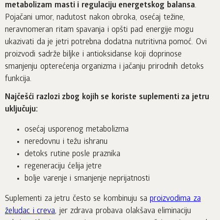
metabolizam masti i regulaciju energetskog balansa
.
Pojačani umor, nadutost nakon obroka, osećaj težine,
neravnomeran ritam spavanja i opšti pad energije mogu
ukazivati da je jetri potrebna dodatna nutritivna pomoć. Ovi
proizvodi sadrže biljke i antioksidanse koji doprinose
smanjenju opterećenja organizma i jačanju prirodnih detoks
funkcija.
Najčešći razlozi zbog kojih se koriste suplementi za jetru
uključuju:
osećaj usporenog metabolizma
neredovnu i težu ishranu
detoks rutine posle praznika
regeneraciju ćelija jetre
bolje varenje i smanjenje neprijatnosti
Suplementi za jetru često se kombinuju sa
proizvodima za
želudac i creva
, jer zdrava probava olakšava eliminaciju