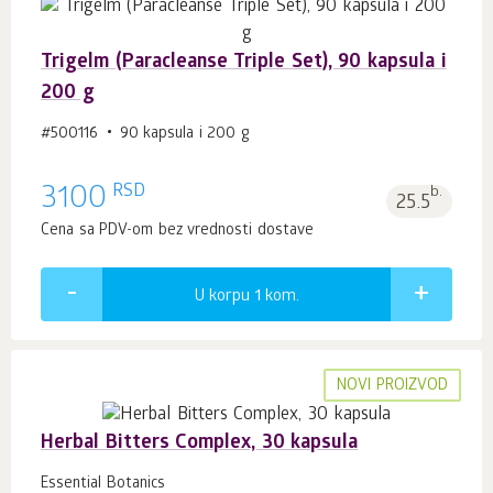
Trigelm (Paracleanse Triple Set), 90 kapsula i
200 g
#500116
90 kapsula i 200 g
RSD
3100
b.
25.5
Cena sa PDV-om bez vrednosti dostave
U korpu 1
kom.
NOVI PROIZVOD
Herbal Bitters Complex, 30 kapsula
Essential Botanics