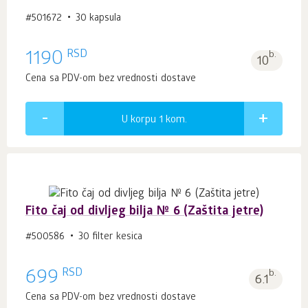
#501672
30 kapsula
RSD
1190
b.
10
Cena sa PDV-om bez vrednosti dostave
U korpu 1
kom.
Fito čaj od divljeg bilja № 6 (Zaštita jetre)
#500586
30 filter kesica
RSD
699
b.
6.1
Cena sa PDV-om bez vrednosti dostave