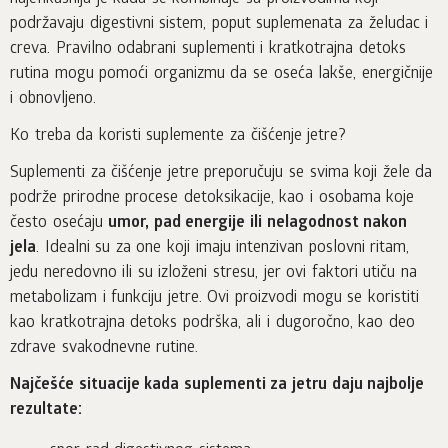
podržavaju digestivni sistem, poput suplemenata za želudac i
creva. Pravilno odabrani suplementi i kratkotrajna detoks
rutina mogu pomoći organizmu da se oseća lakše, energičnije
i obnovljeno.
Ko treba da koristi suplemente za čišćenje jetre?
Suplementi za čišćenje jetre preporučuju se svima koji žele da
podrže prirodne procese detoksikacije, kao i osobama koje
često osećaju
umor, pad energije ili nelagodnost nakon
jela
. Idealni su za one koji imaju intenzivan poslovni ritam,
jedu neredovno ili su izloženi stresu, jer ovi faktori utiču na
metabolizam i funkciju jetre. Ovi proizvodi mogu se koristiti
kao kratkotrajna detoks podrška, ali i dugoročno, kao deo
zdrave svakodnevne rutine.
Najčešće situacije kada suplementi za jetru daju najbolje
rezultate: