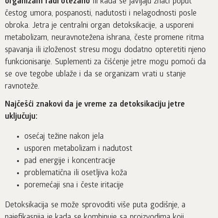
organizam radi otežano
ili kada se javljaju znaci poput
čestog umora, pospanosti, nadutosti i nelagodnosti posle
obroka. Jetra je centralni organ detoksikacije, a usporeni
metabolizam, neuravnotežena ishrana, česte promene ritma
spavanja ili izloženost stresu mogu dodatno opteretiti njeno
funkcionisanje. Suplementi za čišćenje jetre mogu pomoći da
se ove tegobe ublaže i da se organizam vrati u stanje
ravnoteže.
Najčešći znakovi da je vreme za detoksikaciju jetre
uključuju:
osećaj težine nakon jela
usporen metabolizam i nadutost
pad energije i koncentracije
problematična ili osetljiva koža
poremećaji sna i česte iritacije
Detoksikacija se može sprovoditi više puta godišnje, a
najefikasnija je kada se kombinuje sa proizvodima koji