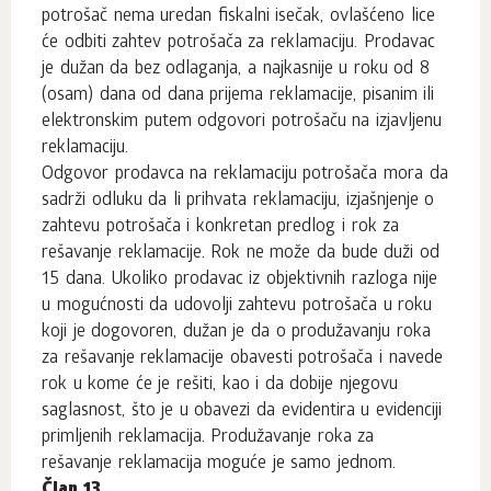
potrošač nema uredan fiskalni isečak, ovlašćeno lice
će odbiti zahtev potrošača za reklamaciju. Prodavac
je dužan da bez odlaganja, a najkasnije u roku od 8
(osam) dana od dana prijema reklamacije, pisanim ili
elektronskim putem odgovori potrošaču na izjavljenu
reklamaciju.
Odgovor prodavca na reklamaciju potrošača mora da
sadrži odluku da li prihvata reklamaciju, izjašnjenje o
zahtevu potrošača i konkretan predlog i rok za
rešavanje reklamacije. Rok ne može da bude duži od
15 dana. Ukoliko prodavac iz objektivnih razloga nije
u mogućnosti da udovolji zahtevu potrošača u roku
koji je dogovoren, dužan je da o produžavanju roka
za rešavanje reklamacije obavesti potrošača i navede
rok u kome će je rešiti, kao i da dobije njegovu
saglasnost, što je u obavezi da evidentira u evidenciji
primljenih reklamacija. Produžavanje roka za
rešavanje reklamacija moguće je samo jednom.
Član 13