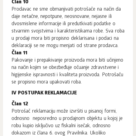
Član 10
Prodavac ne sme obmanjivati potrošače na način da
daje netačne, nepotpune, neosnovane, nejasne ili
dvosmislene informacije ili predutkivati podatke o
stvarnim svojstvima i karakteristikama robe. Sva roba
u prodaji mora biti propisno deklarisana i podaci na
deklaraciji se ne mogu menjati od strane prodavca.
Član 11
Pakovanje i prepakivanje proizvoda mora biti učinjeno
na način kojim se obezbeđuje očuanje zdravstvene i
higijenske ispravnosti i kvaliteta proizvoda. Potrošaču
se propisno mora upakovati roba.
IV POSTUPAK REKLAMACIJE
Član 12
Potrošač reklamaciju može izvršiti u pisanoj formi,
odnosno neposredno u prodajnom objektu u kojoj je
robu kupio isključivo uz fiskalni isečak, odnosno
dokazom iz člana 6. ovog Pravilnika. Ukoliko