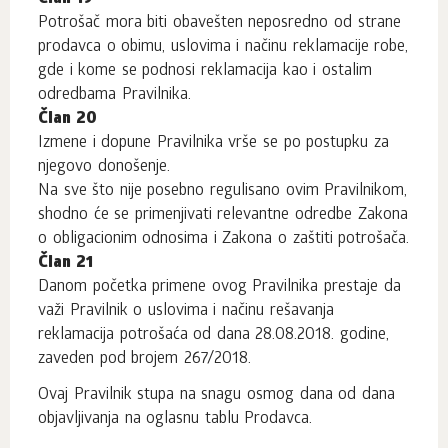
Potrošač mora biti obavešten neposredno od strane
prodavca o obimu, uslovima i načinu reklamacije robe,
gde i kome se podnosi reklamacija kao i ostalim
odredbama Pravilnika.
Član 20
Izmene i dopune Pravilnika vrše se po postupku za
njegovo donošenje.
Na sve što nije posebno regulisano ovim Pravilnikom,
shodno će se primenjivati relevantne оdrеdbe Zakonа
o obligacionim odnosima i Zakona o zaštiti potrošača.
Član 21
Danom početka primene ovog Pravilnika prestaje da
važi Pravilnik o uslovima i načinu rešavanja
reklamacija potrošaća od dana 28.08.2018. godine,
zaveden pod brojem 267/2018.
Ovaj Pravilnik stupa na snagu osmog dana od dana
objavljivanja na oglasnu tablu Prodavca.