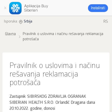
Aplikacija Buy
Instalirati
Siberian
RS
Isporuka:
Srbija
Glavna
Pravilnik o uslovima i načinu rešavanja reklamacija
potrošača
Pravilnik o uslovima i načinu
rešavanja reklamacija
potrošača
Zastupnik SIBIRSKOG ZDRAVLJA OGRANAK
SIBERIAN HEALTH S.R.O. Orlandić Dragana dana
20.10.2022. godine, donosi