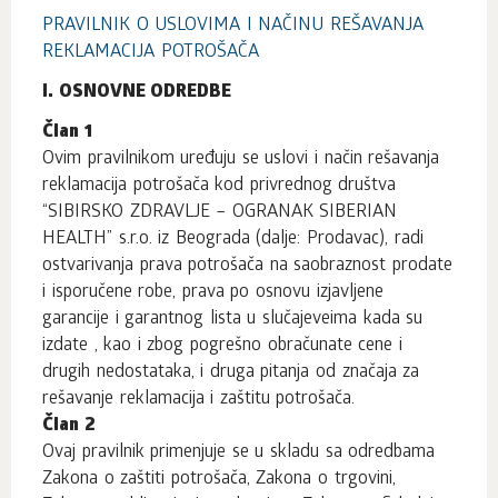
PRAVILNIK O USLOVIMA I NAČINU REŠAVANJA
REKLAMACIJA POTROŠAČA
I. OSNOVNE ODREDBE
Član 1
Ovim pravilnikom uređuju se uslovi i način rešavanja
reklamacija potrošača kod privrednog društva
“SIBIRSKO ZDRAVLJE – OGRANAK SIBERIAN
HEALTH” s.r.o. iz Beograda (dalje: Prodavac), radi
ostvarivanja prava potrošača na saobraznost prodate
i isporučene robe, prava po osnovu izjavljene
garancije i garantnog lista u slučajeveima kada su
izdate , kao i zbog pogrešno obračunate cene i
drugih nedostataka, i druga pitanja od značaja za
rešavanje reklamacija i zaštitu potrošača.
Član 2
Ovaj pravilnik primenjuje se u skladu sa odredbama
Zakona o zaštiti potrošača, Zakona o trgovini,