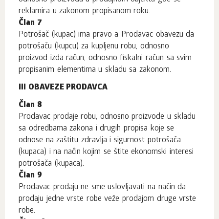
reklamira u zakonom propisanom roku.
Član 7
Potrošač (kupac) ima pravo a Prodavac obavezu da
potrošaču (kupcu) za kupljenu robu, odnosno
proizvod izda račun, odnosno fiskalni račun sa svim
propisanim elementima u skladu sa zakonom.
III OBAVEZE PRODAVCA
Član 8
Prodavac prodaje robu, odnosno proizvode u skladu
sa odredbama zakona i drugih propisa koje se
odnose na zaštitu zdravlja i sigurnost potrošača
(kupaca) i na način kojim se štite ekonomski interesi
potrošača (kupaca).
Član 9
Prodavac prodaju ne sme uslovljavati na način da
prodaju jedne vrste robe veže prodajom druge vrste
robe.