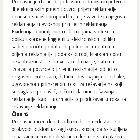
Prodavac je dužan da potrošaču izda pisanu potvrdu
ili elektronskim putem potvrdi prijem reklamacije,
odnosno saopšti broj pod kojim je zavedena njegova
reklamacija u evidenciji primljenih reklamacija.
Evidencija o primljenim reklamacijama vodi se u
obliku ukoričene knjige ili u elektronskom obliku i
sadrži naročito podatke o podnosiocu i datumu
prijema reklamacije, podatke o robi, kratkom opisu
nesaobraznosti i zahtevu iz reklamacije, datumu
izdavanja potvrde o prijemu reklamacije, odluci o
odgovoru potrošaču, datumu dostavljanja te odluke,
ugovorenom primerenom roku za rešavanje na koji
se saglasio potrošač, načinu i datumu rešavanja
reklamacije, kao i informacije o produžavanju roka za
rešavanje reklamacije.
Član 15
Prodavac može doneti odluku da se nedostatak na
proizvodu otkloni uz saglasnost kupca, da se kupljena
roba zameni novom ili sličnom ili da se vrati plaćeni