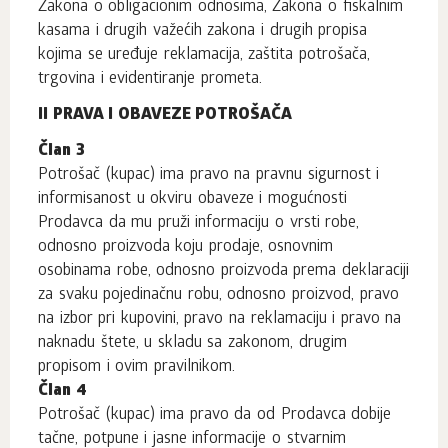
Zakona o obligacionim odnosima, Zakona o fiskalnim
kasama i drugih važećih zakona i drugih propisa
kojima se uređuje reklamacija, zaštita potrošača,
trgovina i evidentiranje prometa.
II PRAVA I OBAVEZE POTROŠAČA
Član 3
Potrošač (kupac) ima pravo na pravnu sigurnost i
informisanost u okviru obaveze i mogućnosti
Prodavca da mu pruži informaciju o vrsti robe,
odnosno proizvoda koju prodaje, osnovnim
osobinama robe, odnosno proizvoda prema deklaraciji
za svaku pojedinačnu robu, odnosno proizvod, pravo
na izbor pri kupovini, pravo na reklamaciju i pravo na
naknadu štete, u skladu sa zakonom, drugim
propisom i ovim pravilnikom.
Član 4
Potrošač (kupac) ima pravo da od Prodavca dobije
tačne, potpune i jasne informacije o stvarnim