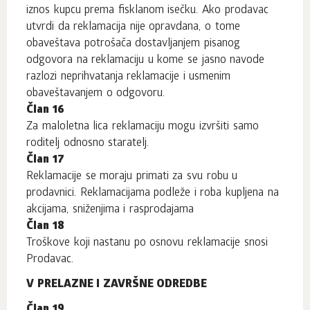
iznos kupcu prema fisklanom isečku. Ako prodavac
utvrdi da reklamacija nije opravdana, o tome
obaveštava potrošača dostavljanjem pisanog
odgovora na reklamaciju u kome se jasno navode
razlozi neprihvatanja reklamacije i usmenim
obaveštavanjem o odgovoru.
Član 16
Za maloletna lica reklamaciju mogu izvršiti samo
roditelj odnosno staratelj.
Član 17
Reklamacije se moraju primati za svu robu u
prodavnici. Reklamacijama podleže i roba kupljena na
akcijama, sniženjima i rasprodajama
Član 18
Troškove koji nastanu po osnovu reklamacije snosi
Prodavac.
V PRELAZNE I ZAVRŠNE ODREDBE
Član 19