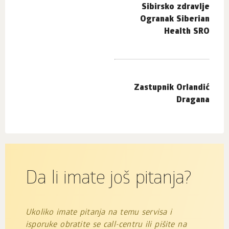
Sibirsko zdravlje
Ogranak Siberian
Health SRO
Zastupnik Orlandić
Dragana
Da li imate još pitanja?
Ukoliko imate pitanja na temu servisa i
isporuke obratite se call-centru ili pišite na