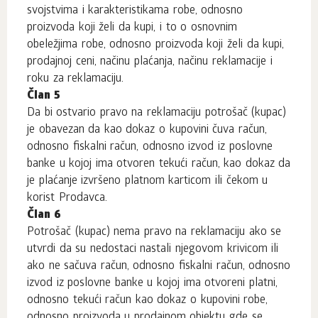
svojstvima i karakteristikama robe, odnosno
proizvoda koji želi da kupi, i to o osnovnim
obeležjima robe, odnosno proizvoda koji želi da kupi,
prodajnoj ceni, načinu plaćanja, načinu reklamacije i
roku za reklamaciju.
Član 5
Da bi ostvario pravo na reklamaciju potrošač (kupac)
je obavezan da kao dokaz o kupovini čuva račun,
odnosno fiskalni račun, odnosno izvod iz poslovne
banke u kojoj ima otvoren tekući račun, kao dokaz da
je plaćanje izvršeno platnom karticom ili čekom u
korist Prodavca.
Član 6
Potrošač (kupac) nema pravo na reklamaciju ako se
utvrdi da su nedostaci nastali njegovom krivicom ili
ako ne sačuva račun, odnosno fiskalni račun, odnosno
izvod iz poslovne banke u kojoj ima otvoreni platni,
odnosno tekući račun kao dokaz o kupovini robe,
odnosno proizvoda u prodajnom objektu gde se