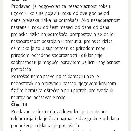
Prodavac je odgovoran za nesaobraznost robe u
ugovoru koja se pojavi u roku od dve godine od
dana prelaska rizika na potrošača. Ako nesaobraznost
nastane u roku od šest meseci od dana od dana
prelaska rizika na potrošača, pretpostavlja se da je
nesaobraznost postojala u trenutku prelaska rizika,
osim ako je to u suprotnosti sa prirodom robe i
prirodom određene saobraznosti i otklanjanje
saobraznosti je moguće opravkom uz ličnu saglasnost
potrošača.
Potrošač nema pravo na reklamaciju ako je
nedostatak na proizvodu nastao njegovom krivicom,
fizičko-hemijska oštećenja pri upotrebi proizvoda ili
nepravilno održavanje robe.
Član 14
Prodavac je dužan da vodi evidenciju primljenih
reklamacija i da je čuva najmanje dve godine od dana
podnošenja reklamacija potrošača.