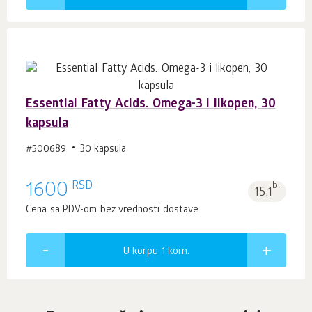
Essential Fatty Acids. Omega-3 i likopen, 30
kapsula
#500689
30 kapsula
RSD
1600
b.
15.1
Cena sa PDV-om bez vrednosti dostave
U korpu 1
kom.