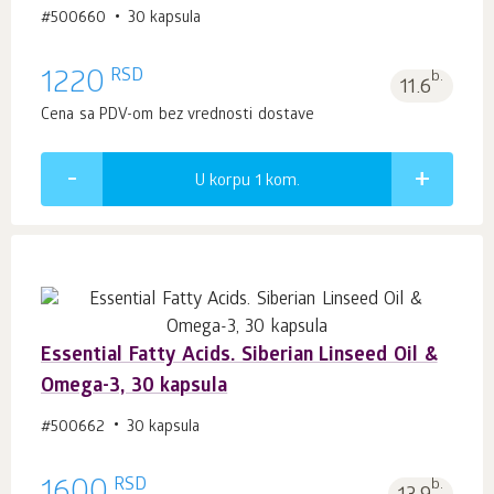
#500660
30 kapsula
RSD
1220
b.
11.6
Cena sa PDV-om bez vrednosti dostave
U korpu 1
kom.
Essential Fatty Acids. Siberian Linseed Oil &
Omega-3, 30 kapsula
#500662
30 kapsula
RSD
b.