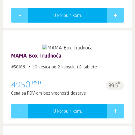
U korpu 1
kom.
MAMA Box Trudnoća
#501681
30 kesica po 2 kapsule i 2 tablete
RSD
4950
b.
39.5
Cena sa PDV-om bez vrednosti dostave
U korpu 1
kom.