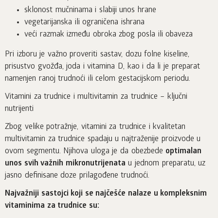
sklonost mučninama i slabiji unos hrane
vegetarijanska ili ograničena ishrana
veći razmak između obroka zbog posla ili obaveza
Pri izboru je važno proveriti sastav, dozu folne kiseline,
prisustvo gvožđa, joda i vitamina D, kao i da li je preparat
namenjen ranoj trudnoći ili celom gestacijskom periodu.
Vitamini za trudnice i multivitamin za trudnice – ključni
nutrijenti
Zbog velike potražnje, vitamini za trudnice i kvalitetan
multivitamin za trudnice spadaju u najtraženije proizvode u
ovom segmentu. Njihova uloga je da obezbede
optimalan
unos svih važnih mikronutrijenata
u jednom preparatu, uz
jasno definisane doze prilagođene trudnoći.
Najvažniji sastojci koji se najčešće nalaze u kompleksnim
vitaminima za trudnice su: