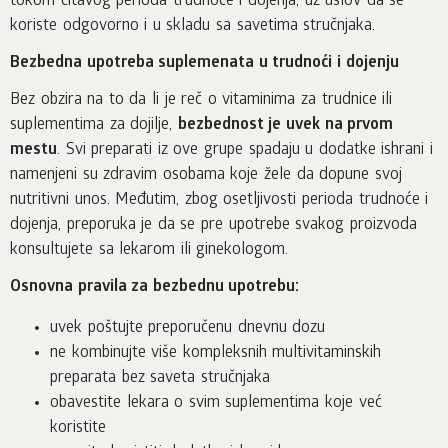
tokom čitavog perioda trudnoće i dojenja, uz uslov da se
koriste odgovorno i u skladu sa savetima stručnjaka.
Bezbedna upotreba suplemenata u trudnoći i dojenju
Bez obzira na to da li je reč o vitaminima za trudnice ili
suplementima za dojilje,
bezbednost je uvek na prvom
mestu
. Svi preparati iz ove grupe spadaju u dodatke ishrani i
namenjeni su zdravim osobama koje žele da dopune svoj
nutritivni unos. Međutim, zbog osetljivosti perioda trudnoće i
dojenja, preporuka je da se pre upotrebe svakog proizvoda
konsultujete sa lekarom ili ginekologom.
Osnovna pravila za bezbednu upotrebu:
uvek poštujte preporučenu dnevnu dozu
ne kombinujte više kompleksnih multivitaminskih
preparata bez saveta stručnjaka
obavestite lekara o svim suplementima koje već
koristite