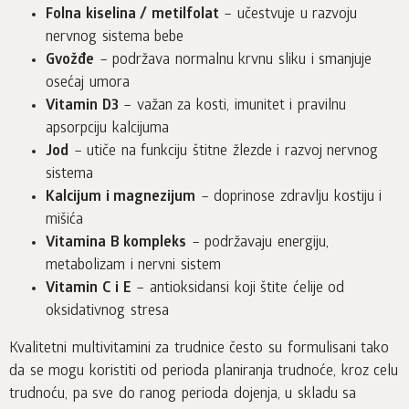
Folna kiselina / metilfolat
– učestvuje u razvoju
nervnog sistema bebe
Gvožđe
– podržava normalnu krvnu sliku i smanjuje
osećaj umora
Vitamin D3
– važan za kosti, imunitet i pravilnu
apsorpciju kalcijuma
Jod
– utiče na funkciju štitne žlezde i razvoj nervnog
sistema
Kalcijum i magnezijum
– doprinose zdravlju kostiju i
mišića
Vitamina B kompleks
– podržavaju energiju,
metabolizam i nervni sistem
Vitamin C i E
– antioksidansi koji štite ćelije od
oksidativnog stresa
Kvalitetni multivitamini za trudnice često su formulisani tako
da se mogu koristiti od perioda planiranja trudnoće, kroz celu
trudnoću, pa sve do ranog perioda dojenja, u skladu sa