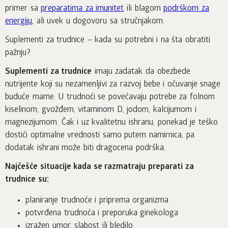
primer sa
preparatima za imunitet
ili blagom
podrškom za
energiju
, ali uvek u dogovoru sa stručnjakom.
Suplementi za trudnice – kada su potrebni i na šta obratiti
pažnju?
Suplementi za trudnice
imaju zadatak da obezbede
nutrijente koji su nezamenljivi za razvoj bebe i očuvanje snage
buduće mame. U trudnoći se povećavaju potrebe za folnom
kiselinom, gvožđem, vitaminom D, jodom, kalcijumom i
magnezijumom. Čak i uz kvalitetnu ishranu, ponekad je teško
dostići optimalne vrednosti samo putem namirnica, pa
dodatak ishrani može biti dragocena podrška.
Najčešće situacije kada se razmatraju preparati za
trudnice su:
planiranje trudnoće i priprema organizma
potvrđena trudnoća i preporuka ginekologa
izražen umor, slabost ili bledilo