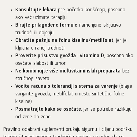
Konsultujte lekara
pre početka korišćenja, posebno
ako već uzimate terapiju.
Birajte prilagođene formule
namenjene isključivo
trudnoći ili dojenju.
Obratite pažnju na folnu kiselinu/metilfolat
, jer je
ključna u ranoj trudnoći.
Proverite prisustvo gvožđa i vitamina D
, posebno ako
osećate slabost ili umor.
Ne kombinujte više multivitaminskih preparata
bez
stručnog saveta.
Vodite računa o toleranciji sistema za varenje
(blage
varijante gvožđa, metilfolat umesto sintetičke folne
kiseline).
Posmatrajte kako se osećate
, jer se potrebe razlikuju
od žene do žene.
Pravilno odabrani suplementi pružaju sigurnu i ciljanu podršku