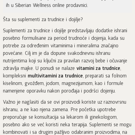
ih u Siberian Wellness online prodavnici.
Šta su suplementi za trudnice i dojilje?
Suplementi za trudnice i dojilje predstavljaju dodatke ishrani
posebno formulisane za period trudnoće i dojenja, kada su
potrebe za određenim vitaminima i mineralima značajno
povećane. Cilj im je da dopune svakodnevnu ishranu
nutrijentima koji su ključni za pravilan razvoj bebe i očuvanje
zdravlja majke. U ponudi se nalaze
vitamini za trudnice
,
kompleksni
multivitamini za trudnice
, preparati sa folnom
kiselinom, gvožđem, jodom, magnezijumom, kao i formule
namenjene oporavku nakon porođaja i podršci dojenju.
Važno je naglasiti da se ovi proizvodi koriste uz raznovrsnu
ishranu, a ne kao njena zamena. Pre početka upotrebe
preporučuje se konsultacija sa lekarom ili ginekologom,
posebno ako se već koristi neka terapija. Suplementi se mogu
kombinovati i sa drugim pažljivo odabranim proizvodima, na