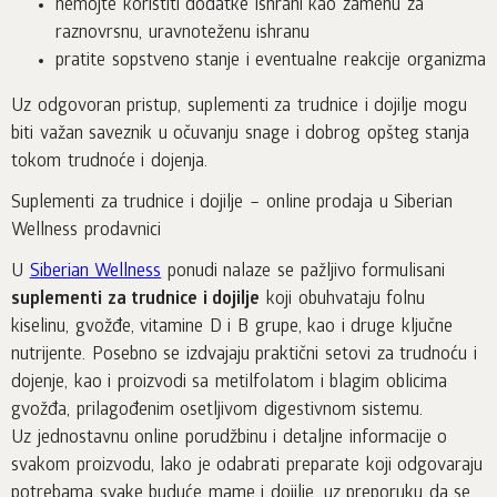
nemojte koristiti dodatke ishrani kao zamenu za
raznovrsnu, uravnoteženu ishranu
pratite sopstveno stanje i eventualne reakcije organizma
Uz odgovoran pristup, suplementi za trudnice i dojilje mogu
biti važan saveznik u očuvanju snage i dobrog opšteg stanja
tokom trudnoće i dojenja.
Suplementi za trudnice i dojilje – online prodaja u Siberian
Wellness prodavnici
U
Siberian Wellness
ponudi nalaze se pažljivo formulisani
suplementi za trudnice i dojilje
koji obuhvataju folnu
kiselinu, gvožđe, vitamine D i B grupe, kao i druge ključne
nutrijente. Posebno se izdvajaju praktični setovi za trudnoću i
dojenje, kao i proizvodi sa metilfolatom i blagim oblicima
gvožđa, prilagođenim osetljivom digestivnom sistemu.
Uz jednostavnu online porudžbinu i detaljne informacije o
svakom proizvodu, lako je odabrati preparate koji odgovaraju
potrebama svake buduće mame i dojilje, uz preporuku da se