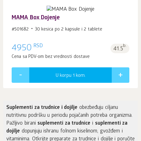
MAMA Box Dojenje
#501682
30 kesica po 2 kapsule i 2 tablete
RSD
4950
b.
41.5
Cena sa PDV-om bez vrednosti dostave
U korpu 1
kom.
Suplementi za trudnice i dojilje
obezbeđuju ciljanu
nutritivnu podršku u periodu pojačanih potreba organizma.
Pažljivo birani
suplementi za trudnice
i
suplementi za
dojilje
dopunjuju ishranu folnom kiselinom, gvožđem i
vitaminima. Otkrijte preparate za trudnice i dojilje i poručite