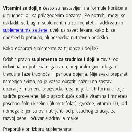
Vitamini za dojilje
često su nastavljeni na formule korišćene
u trudnoći, ali sa prilagođenim dozama. Po potrebi, mogu se
uskladiti sa blagim suplementima za imunitet ili adekvatnim
suplementima za žene
, uvek uz savet lekara, kako bi se
obezbedila potpuna, ali bezbedna nutritivna podrška.
Kako odabrati suplemente za trudnice i dojilje?
Odabir pravih
suplementa za trudnice i dojilje
zavisi od
individualnih potreba organizma, preporuka ginekologa i
trenutne faze trudnoće ili perioda dojenja. Nije svaki preparat
namenjen svima, pa je važno obratiti pažnju na sastav,
doziranje i namenu proizvoda. Idealno je birati formule koje
sadrže proverene, lako apsorbujuće oblike vitamina i minerala,
posebno folnu kiselinu (ili metilfolat), gvožđe, vitamin D3, jod
i omega-3, jer su ovi nutrijenti od presudnog značaja za
razvoj bebe i očuvanje zdravlja majke.
Preporuke pri izboru suplemenata: