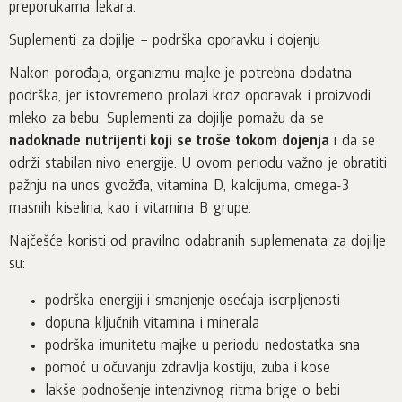
preporukama lekara.
Suplementi za dojilje – podrška oporavku i dojenju
Nakon porođaja, organizmu majke je potrebna dodatna
podrška, jer istovremeno prolazi kroz oporavak i proizvodi
mleko za bebu. Suplementi za dojilje pomažu da se
nadoknade nutrijenti koji se troše tokom dojenja
i da se
održi stabilan nivo energije. U ovom periodu važno je obratiti
pažnju na unos gvožđa, vitamina D, kalcijuma, omega-3
masnih kiselina, kao i vitamina B grupe.
Najčešće koristi od pravilno odabranih suplemenata za dojilje
su:
podrška energiji i smanjenje osećaja iscrpljenosti
dopuna ključnih vitamina i minerala
podrška imunitetu majke u periodu nedostatka sna
pomoć u očuvanju zdravlja kostiju, zuba i kose
lakše podnošenje intenzivnog ritma brige o bebi