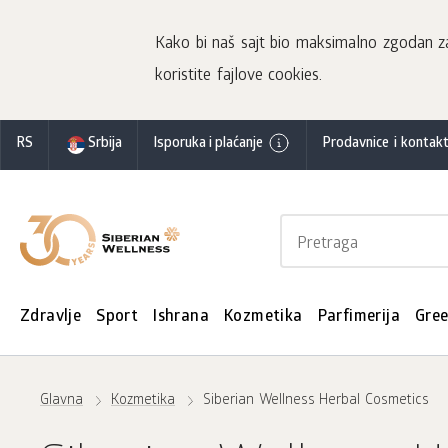
Kako bi naš sajt bio maksimalno zgodan za 
koristite fajlove cookies.
RS
Srbija
Isporuka i plaćanje
Prodavnice i kontakt
Zdravlje
Sport
Ishrana
Kozmetika
Parfimerija
Gre
Glavna
Kozmetika
Siberian Wellness Herbal Cosmetics