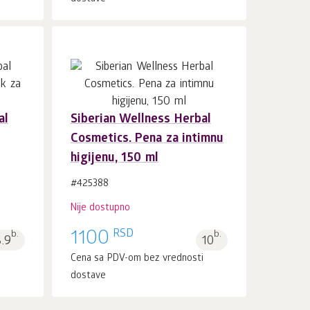
al
Siberian Wellness Herbal
Cosmetics. Pena za intimnu
higijenu, 150 ml
#425388
Nije dostupno
RSD
b.
1100
b.
8.9
10
i
Cena sa PDV-om bez vrednosti
dostave