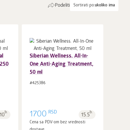
Podeliti
Sortirati po:
ukoliko ima
al
Siberian Wellness. All-In-
 250
One Anti-Aging Treatment,
U korpu 1
kom.
50 ml
#425386
RSD
b.
1700
b.
10
15.5
i
Cena sa PDV-om bez vrednosti
dostave