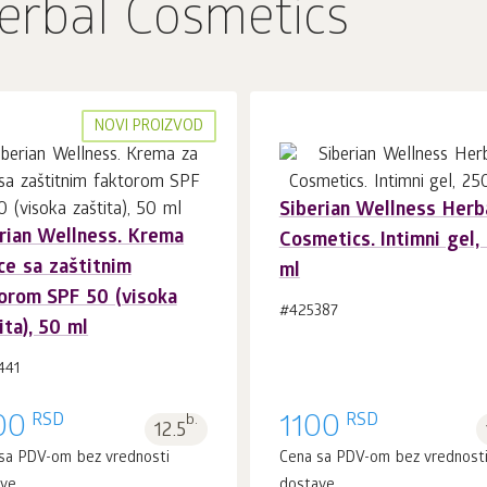
erbal Cosmetics
NOVI PROIZVOD
Siberian Wellness Herb
rian Wellness. Krema
Cosmetics. Intimni gel,
U korpu 1
kom.
U korpu 1
kom.
ice sa zaštitnim
ml
orom SPF 50 (visoka
#425387
ita), 50 ml
441
RSD
RSD
00
b.
1100
12.5
sa PDV-om bez vrednosti
Cena sa PDV-om bez vrednost
ave
dostave