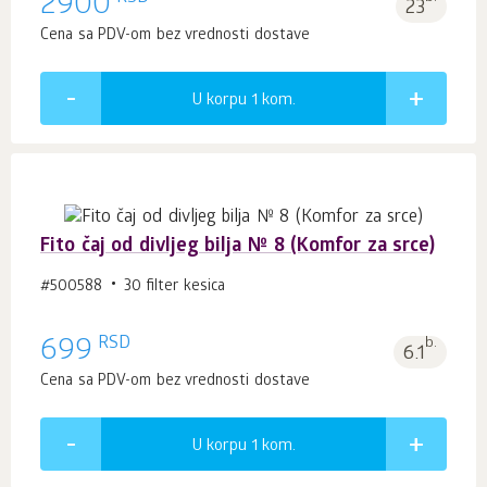
2900
23
Cena sa PDV-om bez vrednosti dostave
U korpu 1
kom.
Fito čaj od divljeg bilja № 8 (Komfor za srce)
#500588
30 filter kesica
RSD
699
b.
6.1
Cena sa PDV-om bez vrednosti dostave
U korpu 1
kom.