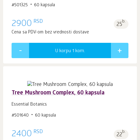
#501325
60 kapsula
RSD
2900
b.
25
Cena sa PDV-om bez vrednosti dostave
U korpu 1
kom.
Tree Mushroom Complex, 60 kapsula
Essential Botanics
#501640
60 kapsula
RSD
2400
b.
22