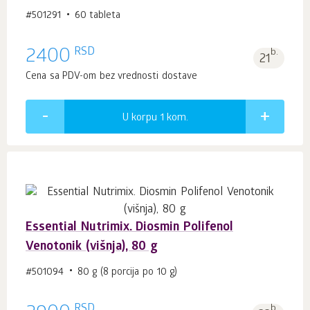
#501291
60 tableta
RSD
2400
b.
21
Cena sa PDV-om bez vrednosti dostave
U korpu 1
kom.
Essential Nutrimix. Diosmin Polifenol
Venotonik (višnja), 80 g
#501094
80 g (8 porcija po 10 g)
RSD
b.