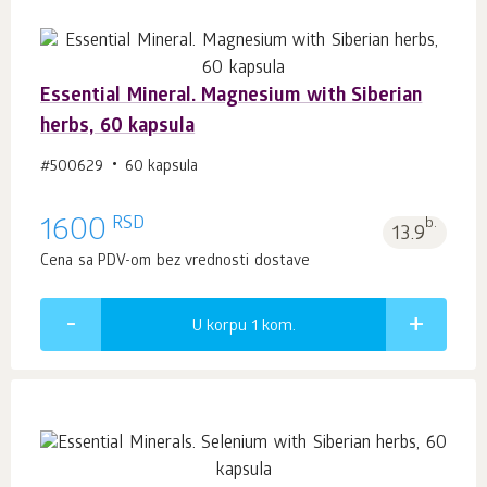
Essential Mineral. Magnesium with Siberian
herbs, 60 kapsula
#500629
60 kapsula
RSD
1600
b.
13.9
Cena sa PDV-om bez vrednosti dostave
U korpu 1
kom.