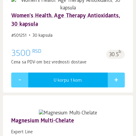
Women's Health. Age Тhеrару Antioxidants,
30 kapsula
#501251
30 kapsula
RSD
3500
b.
30.5
Cena sa PDV-om bez vrednosti dostave
U korpu 1
kom.
Magnesium Multi-Chelate
Expert Line