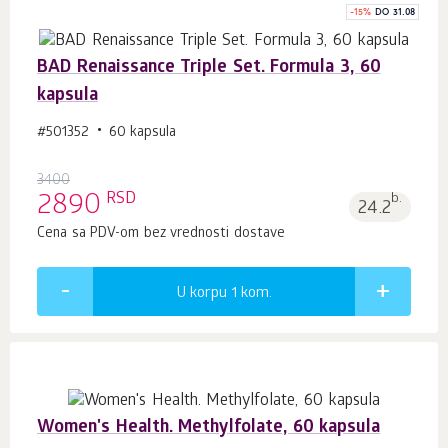
-
15
%
DO 31.08
BAD Renaissance Triple Set. Formula 3, 60
kapsula
#501352
60 kapsula
3400
RSD
2890
b.
24.2
Cena sa PDV-om bez vrednosti dostave
U korpu 1
kom.
Women's Health. Methylfolate, 60 kapsula