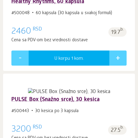
Healthy Rhythms, 60 kapsula
#500048
60 kapsula (30 kapsula u svakoj formuli)
RSD
2460
b.
19.7
Cena sa PDV-om bez vrednosti dostave
U korpu 1
kom.
PULSE Box (Snažno srce), 30 kesica
#500443
30 kesica po 3 kapsula
RSD
3200
b.
27.5