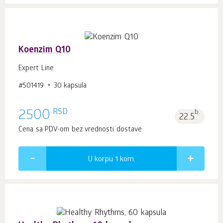
Koenzim Q10
Expert Line
#501419
30 kapsula
RSD
2500
b.
22.5
Cena sa PDV-om bez vrednosti dostave
U korpu 1
kom.