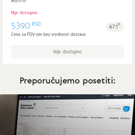
#501715
Nije dostupno
RSD
5390
b.
47.1
Cena sa PDV-om bez vrednosti dostave
Nije dostupno
Preporučujemo posetiti: