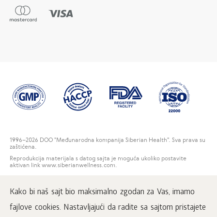
1996
–2026 DOO "Međunarodna kompanija Siberian Health". Sva prava su
zaštićena.
Reprodukcija materijala s datog sajta je moguća ukoliko postavite
aktivan link www.siberianwellness.com.
Kontakti
Kako bi naš sajt bio maksimalno zgodan za Vas, imamo
Korisnički ugovor
Politika privatnosti
fajlove cookies. Nastavljajući da radite sa sajtom pristajete
Rešenja za reklamacije potrošača