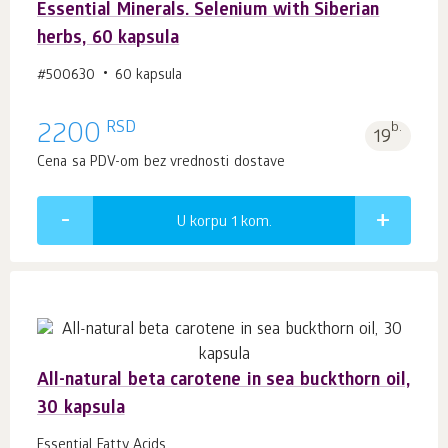
Essential Minerals. Selenium with Siberian
herbs, 60 kapsula
#500630
60 kapsula
RSD
2200
b.
19
Cena sa PDV-om bez vrednosti dostave
U korpu 1
kom.
All-natural beta carotene in sea buckthorn oil,
30 kapsula
Essential Fatty Acids