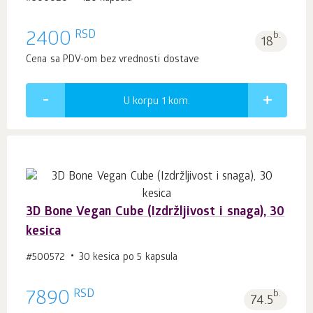
RSD
2400
b.
18
Cena sa PDV-om bez vrednosti dostave
U korpu 1
kom.
3D Bone Vegan Cube (Izdržljivost i snaga), 30
kesica
#500572
30 kesica po 5 kapsula
RSD
7890
b.
74.5