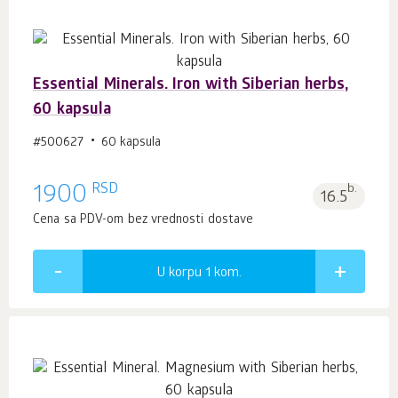
Essential Minerals. Iron with Siberian herbs,
60 kapsula
#500627
60 kapsula
RSD
1900
b.
16.5
Cena sa PDV-om bez vrednosti dostave
U korpu 1
kom.