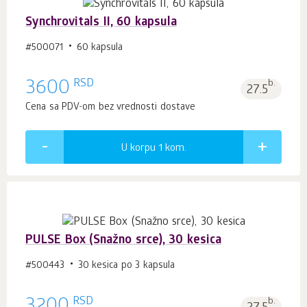
Synchrovitals II, 60 kapsula
#500071
60 kapsula
RSD
3600
b.
27.5
Cena sa PDV-om bez vrednosti dostave
U korpu 1
kom.
PULSE Box (Snažno srce), 30 kesica
#500443
30 kesica po 3 kapsula
RSD
b.