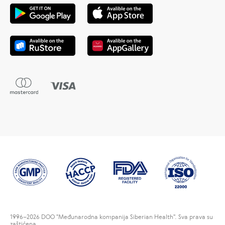
1996
–2026 DOO "Međunarodna kompanija Siberian Health". Sva prava su
zaštićena.