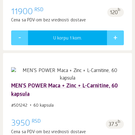
RSD
11900
b.
120
Cena sa PDV-om bez vrednosti dostave
U korpu 1
kom.
MEN'S POWER Maca + Zinc + L-Carnitine, 60
kapsula
#501242
60 kapsula
RSD
3950
b.
37.5
Cena sa PDV-om bez vrednosti dostave