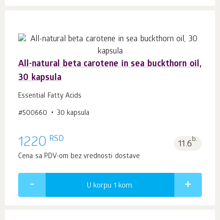
All-natural beta carotene in sea buckthorn oil,
30 kapsula
Essential Fatty Acids
#500660
30 kapsula
RSD
1220
b.
11.6
Cena sa PDV-om bez vrednosti dostave
U korpu 1
kom.