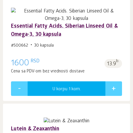
Essential Fatty Acids. Siberian Linseed Oil &
Omega-3, 30 kapsula
#500662
30 kapsula
RSD
1600
b.
13.9
Cena sa PDV-om bez vrednosti dostave
U korpu 1
kom.
Lutein & Zeaxanthin