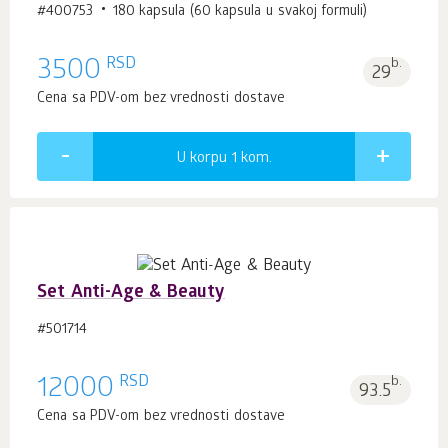
#400753
180 kapsula (60 kapsula u svakoj formuli)
RSD
3500
b.
29
Cena sa PDV-om bez vrednosti dostave
U korpu 1
kom.
Set Anti-Age & Beauty
#501714
RSD
12000
b.
93.5
Cena sa PDV-om bez vrednosti dostave