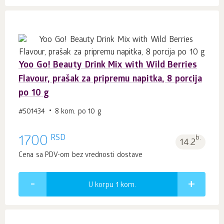
Yoo Gо! Beauty Drink Mix with Wild Berries
Flavour, prašak za pripremu napitka, 8 porcija
po 10 g
#501434
8 kom. po 10 g
RSD
1700
b.
14.2
Cena sa PDV-om bez vrednosti dostave
U korpu 1
kom.