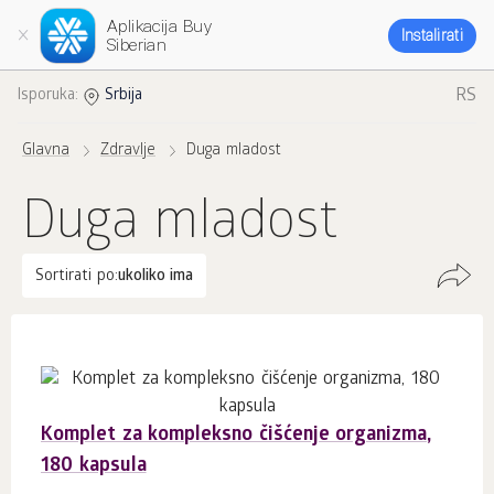
Aplikacija Buy
Instalirati
Siberian
RS
Isporuka:
Srbija
Glavna
Zdravlje
Duga mladost
Duga mladost
Sortirati po:
ukoliko ima
Komplet za kompleksno čišćenje organizma,
180 kapsula