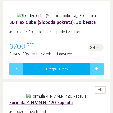
3D Flex Cube (Sloboda pokreta), 30 kesica
#500570
30 kesica po 4 kapsule i 2 tablete
RSD
9700
b.
84.5
Cena sa PDV-om bez vrednosti dostave
U korpu 1
kom.
HIT
Formula 4 N.V.M.N, 120 kapsula
#500020
120 kapsula