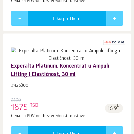
Cena sa PDV-om bez vrednosti dostave
U korpu 1
kom.
-
25
%
DO 31.08
Experalta Platinum. Koncentrat u Ampuli
Lifting i Elastičnost, 30 ml
#426300
2500
RSD
1875
b.
16.9
Cena sa PDV-om bez vrednosti dostave