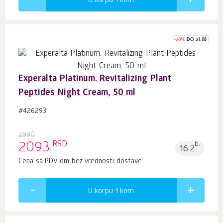
U korpu 1
kom.
-
30
%
DO 31.08
Experalta Platinum. Revitalizing Plant
Peptides Night Cream, 50 ml
#426293
2990
RSD
2093
b.
16.2
Cena sa PDV-om bez vrednosti dostave
U korpu 1
kom.