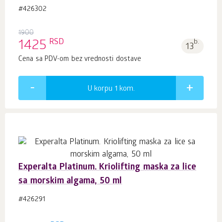
#426302
1900
RSD
1425
b.
13
Cena sa PDV-om bez vrednosti dostave
U korpu 1
kom.
Experalta Platinum. Kriolifting maska za lice
sa morskim algama, 50 ml
#426291