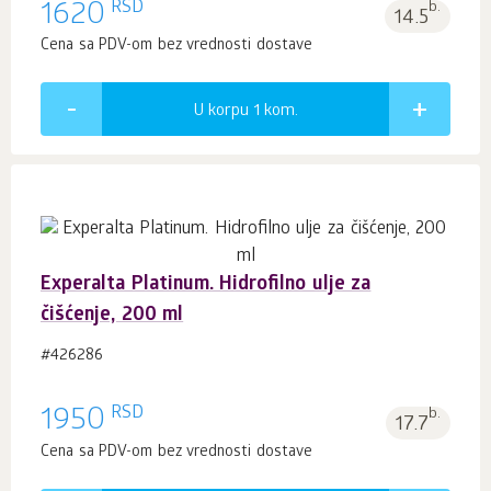
RSD
1620
b.
14.5
Cena sa PDV-om bez vrednosti dostave
U korpu 1
kom.
Experalta Platinum. Hidrofilno ulje za
čišćenje, 200 ml
#426286
RSD
1950
b.
17.7
Cena sa PDV-om bez vrednosti dostave