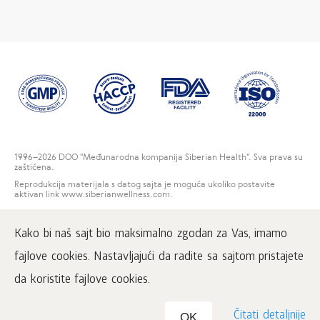
1996
–2026 DOO "Međunarodna kompanija Siberian Health". Sva prava su
zaštićena.
Reprodukcija materijala s datog sajta je moguća ukoliko postavite
aktivan link www.siberianwellness.com.
Kontakti
Kako bi naš sajt bio maksimalno zgodan za Vas, imamo
Korisnički ugovor
Politika privatnosti
fajlove cookies. Nastavljajući da radite sa sajtom pristajete
Rešenja za reklamacije potrošača
da koristite fajlove cookies.
Čitati detaljnije
OK