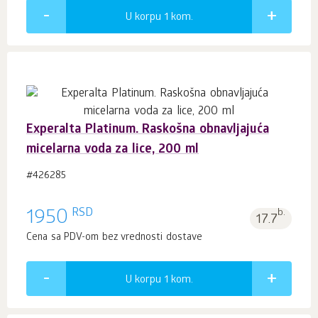
U korpu 1
kom.
Experalta Platinum. Raskošna obnavljajuća
micelarna voda za lice, 200 ml
#426285
RSD
1950
b.
17.7
Cena sa PDV-om bez vrednosti dostave
U korpu 1
kom.