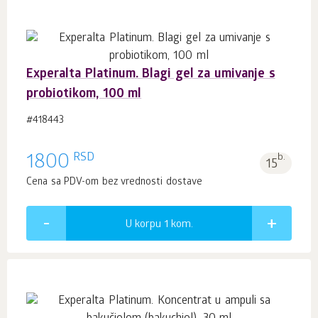
Experalta Platinum. Blagi gel za umivanje s
probiotikom, 100 ml
#418443
RSD
1800
b.
15
Cena sa PDV-om bez vrednosti dostave
U korpu 1
kom.