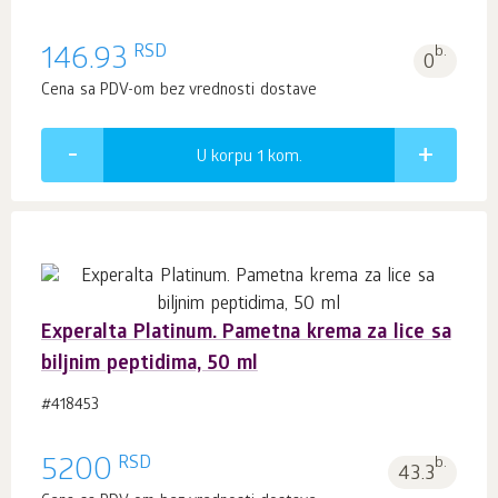
RSD
146.93
b.
0
Cena sa PDV-om bez vrednosti dostave
U korpu 1
kom.
Experalta Platinum. Pametna krema za lice sa
biljnim peptidima, 50 ml
#418453
RSD
5200
b.
43.3