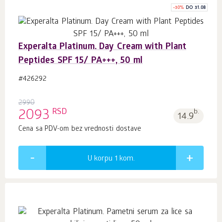
-
30
%
DO 31.08
Experalta Platinum. Day Cream with Plant
Peptides SPF 15/ PA+++, 50 ml
#426292
2990
RSD
2093
b.
14.9
Cena sa PDV-om bez vrednosti dostave
U korpu 1
kom.