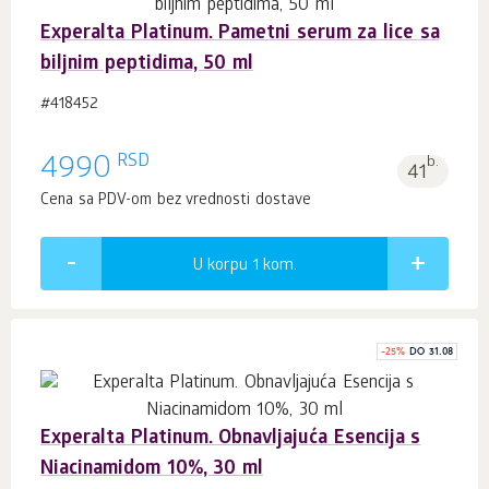
Experalta Platinum. Pametni serum za lice sa
biljnim peptidima, 50 ml
#418452
RSD
4990
b.
41
Cena sa PDV-om bez vrednosti dostave
U korpu 1
kom.
-
25
%
DO 31.08
Experalta Platinum. Obnavljajuća Esencija s
Niacinamidom 10%, 30 ml