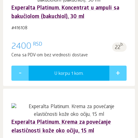
Experalta Platinum. Koncentrat u ampuli sa
bakučiolom (bakuchiol), 30 ml
#416108
RSD
2400
b.
22
Cena sa PDV-om bez vrednosti dostave
U korpu 1
kom.
Experalta Platinum. Krema za povećanje
elastičnosti kože oko očiju, 15 ml