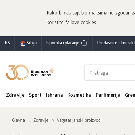
Kako bi naš sajt bio maksimalno zgodan za 
koristite fajlove cookies.
RS
Srbija
Isporuka i plaćanje
Prodavnice i kontakt
Zdravlje
Sport
Ishrana
Kozmetika
Parfimerija
Gre
Glavna
Zdravlje
Vegetarijanski proizvodi