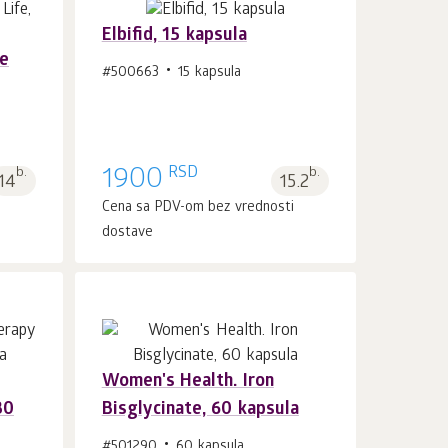
Elbifid, 15 kapsula
re
#500663
15 kapsula
U korpu 1
kom.
RSD
b.
1900
b.
14
15.2
i
Cena sa PDV-om bez vrednosti
dostave
Women's Health. Iron
30
Bisglycinate, 60 kapsula
U korpu 1
kom.
#501290
60 kapsula