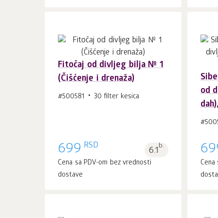
Fitočaj od divljeg bilja № 1
Sibe
(Čišćenje i drenaža)
U korpu 1
kom.
od d
#500581
30 filter kesica
dah)
#500
RSD
699
b.
69
6.1
Cena sa PDV-om bez vrednosti
Cena 
dostave
dost