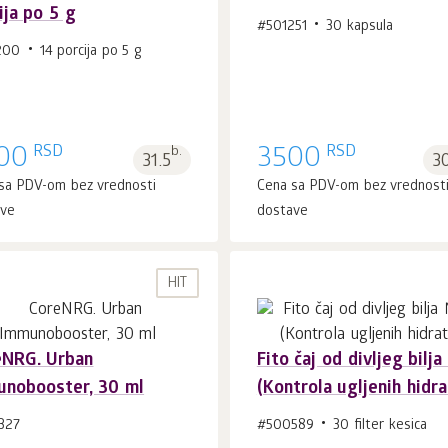
ija po 5 g
#501251
30 kapsula
200
14 porcija po 5 g
RSD
RSD
00
b.
3500
31.5
3
sa PDV-om bez vrednosti
Cena sa PDV-om bez vrednost
ave
dostave
HIT
eNRG. Urban
Fito čaj od divljeg bilj
nobooster, 30 ml
(Kontrola ugljenih hidra
U korpu 1
kom.
U korpu 1
kom.
327
#500589
30 filter kesica