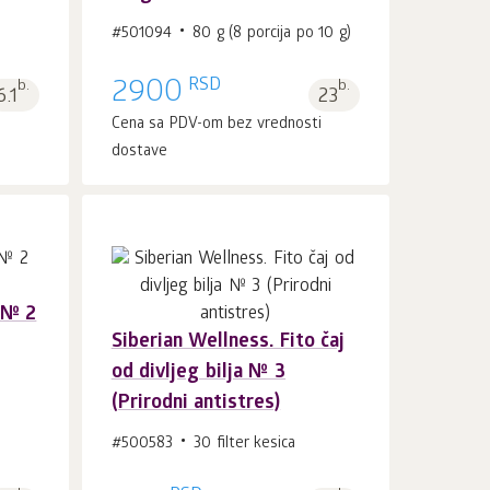
#501094
80 g (8 porcija po 10 g)
RSD
b.
2900
b.
6.1
23
i
Cena sa PDV-om bez vrednosti
dostave
a № 2
Siberian Wellness. Fito čaj
U korpu 1
kom.
od divljeg bilja № 3
(Prirodni antistres)
#500583
30 filter kesica