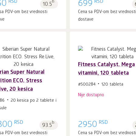
RSD
RSD
50
b.
699
10.5
sa PDV-om bez vrednosti
Cena sa PDV-om bez vrednost
ave
dostave
Fitness Catalyst. Mega
rian Super Natural
vitamini, 120 tableta
U korpu 1
kom.
ition ECO. Stress
#500284
120 tableta
ive, 20 kesica
Nije dostupno
186
20 kesica po 2 tablete i
sule
RSD
RSD
300
b.
2950
93.5
sa PDV-om bez vrednosti
Cena sa PDV-om bez vrednost