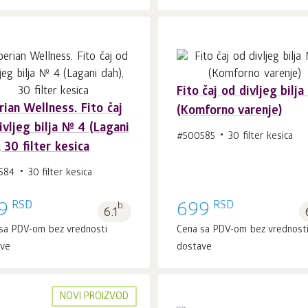
Fito čaj od divljeg bilj
rian Wellness. Fito čaj
(Komforno varenje)
U korpu 1
kom.
U korpu 1
kom.
ivljeg bilja № 4 (Lagani
#500585
30 filter kesica
, 30 filter kesica
584
30 filter kesica
RSD
RSD
9
b.
699
6.1
sa PDV-om bez vrednosti
Cena sa PDV-om bez vrednost
ave
dostave
NOVI PROIZVOD