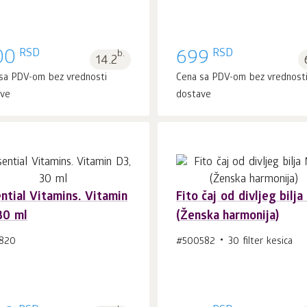
RSD
RSD
00
b.
699
14.2
sa PDV-om bez vrednosti
Cena sa PDV-om bez vrednost
ave
dostave
ntial Vitamins. Vitamin
Fito čaj od divljeg bilj
30 ml
(Ženska harmonija)
U korpu 1
kom.
U korpu 1
kom.
820
#500582
30 filter kesica