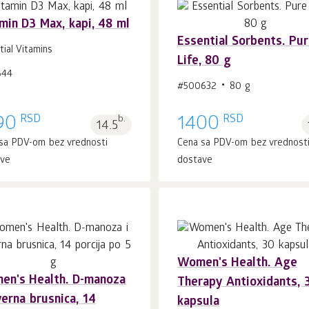
min D3 Max, kapi, 48 ml
Essential Sorbents. Pu
tial Vitamins
Life, 80 g
644
U korpu 1
kom.
U korpu 1
kom.
#500632
80 g
RSD
RSD
90
b.
1400
14.5
sa PDV-om bez vrednosti
Cena sa PDV-om bez vrednost
ave
dostave
Women's Health. Age
en's Health. D-manoza
Тhеrару Antioxidants, 
U korpu 1
kom.
U korpu 1
kom.
verna brusnica, 14
kapsula