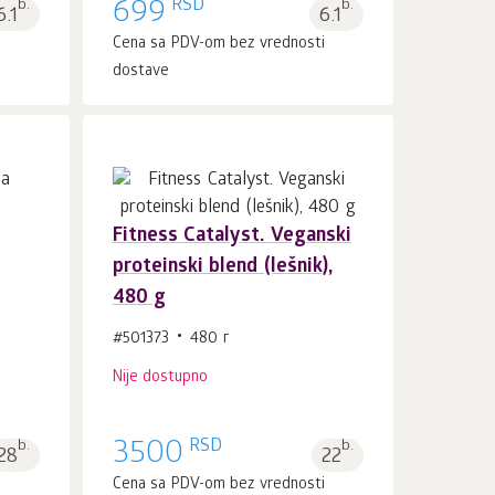
RSD
b.
699
b.
6.1
6.1
i
Cena sa PDV-om bez vrednosti
dostave
Fitness Catalyst. Veganski
proteinski blend (lešnik),
480 g
#501373
480 г
Nije dostupno
RSD
b.
3500
b.
28
22
i
Cena sa PDV-om bez vrednosti