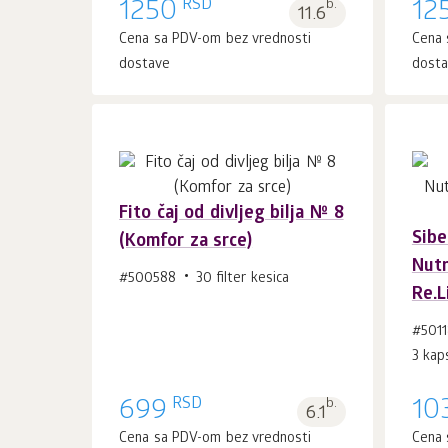
RSD
1250
b.
12
11.6
Cena sa PDV-om bez vrednosti
Cena 
dostave
dost
Fito čaj od divljeg bilja № 8
Sibe
(Komfor za srce)
U korpu 1
kom.
Nutr
#500588
30 filter kesica
Re.L
#501
3 kap
RSD
699
b.
10
6.1
Cena sa PDV-om bez vrednosti
Cena 