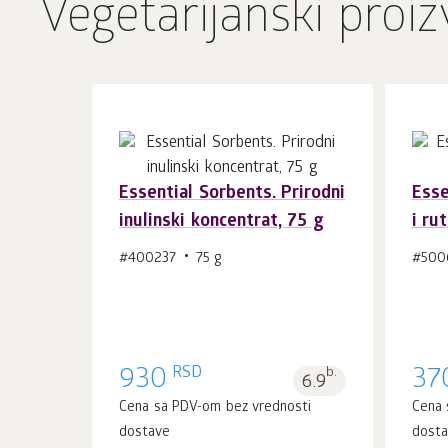
Vegetarijanski proiz
Essential Sorbents. Prirodni
Esse
inulinski koncentrat, 75 g
i ru
U korpu 1
kom.
#400237
75 g
#500
RSD
930
b.
37
6.9
Cena sa PDV-om bez vrednosti
Cena 
dostave
dost