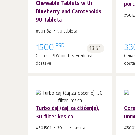
Chewable Tablets with
porc
Blueberry and Carotenoids,
#501
90 tableta
#501182
90 tableta
RSD
1500
b.
33
13.5
Cena sa PDV-om bez vrednosti
Cena 
dostave
dost
Turbo čaj (čaj za čišćenje),
Cor
30 filter kesica
Immu
U korpu 1
kom.
#501501
30 filter kesica
#500