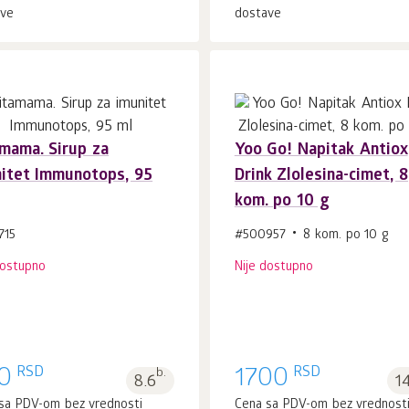
ave
dostave
mama. Sirup za
Yoo Gо! Napitak Antiox
itet Immunotops, 95
Drink Zlolesina-cimet, 8
kom. po 10 g
715
#500957
8 kom. po 10 g
dostupno
Nije dostupno
RSD
RSD
0
b.
1700
8.6
1
sa PDV-om bez vrednosti
Cena sa PDV-om bez vrednost