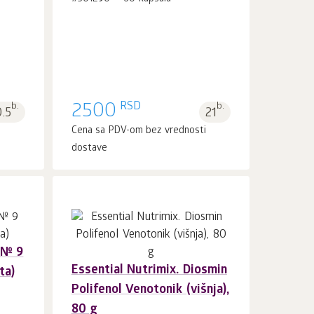
RSD
b.
2500
b.
0.5
21
i
Cena sa PDV-om bez vrednosti
dostave
a № 9
Essential Nutrimix. Diosmin
ta)
U korpu 1
kom.
Polifenol Venotonik (višnja),
80 g