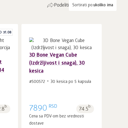
Podeliti
Sortirati po:
ukoliko ima
O 31.08
3D Bone Vegan Cube
t
(Izdržljivost i snaga), 30
U korpu 1
kom.
14
kesica
#500572
30 kesica po 5 kapsula
RSD
b.
7890
b.
2.8
74.5
i
Cena sa PDV-om bez vrednosti
dostave