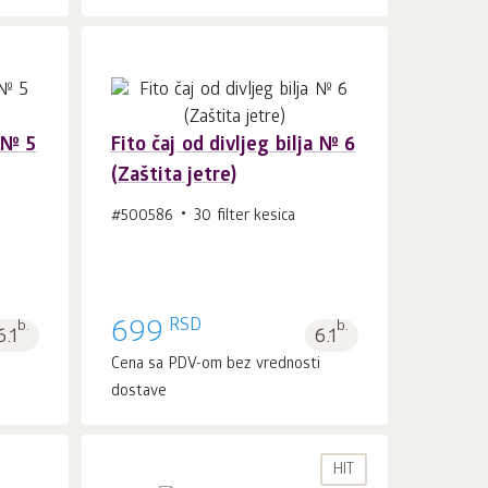
a № 5
Fito čaj od divljeg bilja № 6
(Zaštita jetre)
U korpu 1
kom.
#500586
30 filter kesica
RSD
b.
699
b.
6.1
6.1
i
Cena sa PDV-om bez vrednosti
dostave
HIT