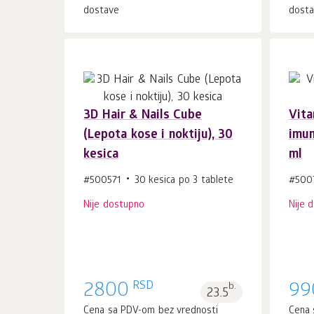
dostave
dost
3D Hair & Nails Cube
Vita
(Lepota kose i noktiju), 30
imun
kesica
ml
#500571
30 kesica po 3 tablete
#500
Nije dostupno
Nije 
RSD
2800
b.
99
23.5
Cena sa PDV-om bez vrednosti
Cena 