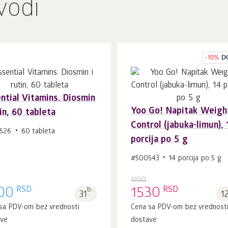
vodi
-
10
%
D
ntial Vitamins. Diosmin
Yoo Gо! Napitak Weigh
tin, 60 tableta
U korpu 1
kom.
U korpu 1
kom.
Control (jabuka-limun), 
626
60 tableta
porcija po 5 g
#500543
14 porcija po 5 g
1700
RSD
RSD
00
b.
1530
31
1
sa PDV-om bez vrednosti
Cena sa PDV-om bez vrednost
ave
dostave