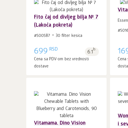
Vita
Fito čaj od divljeg bilja № 7
Essen
(Lakoća pokreta)
#501
U korpu 1
kom.
#500587
30 filter kesica
RSD
699
b.
16
6.1
Cena sa PDV-om bez vrednosti
Cena 
dostave
dost
Wom
Vitamama. Dino Vision
U korpu 1
kom.
i se