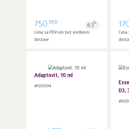
RSD
750
b.
17
6.5
Cena sa PDV-om bez vrednosti
Cena 
dostave
dost
Adaptovit, 10 ml
Esse
#500094
D3, 
U korpu 1
kom.
#500