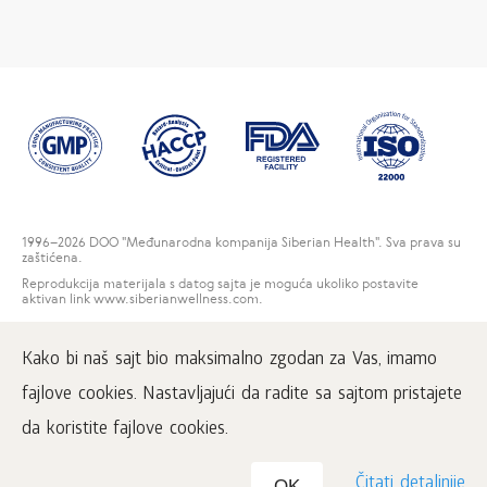
1996
–2026 DOO "Međunarodna kompanija Siberian Health". Sva prava su
zaštićena.
Reprodukcija materijala s datog sajta je moguća ukoliko postavite
aktivan link www.siberianwellness.com.
Kontakti
Kako bi naš sajt bio maksimalno zgodan za Vas, imamo
Korisnički ugovor
Politika privatnosti
fajlove cookies. Nastavljajući da radite sa sajtom pristajete
Rešenja za reklamacije potrošača
da koristite fajlove cookies.
Čitati detaljnije
OK