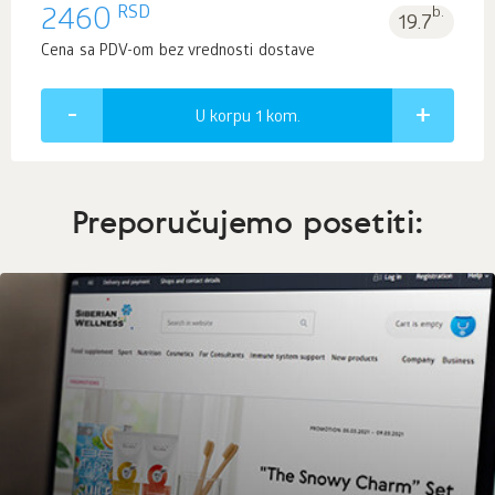
RSD
2460
b.
19.7
Cena sa PDV-om bez vrednosti dostave
U korpu 1
kom.
Preporučujemo posetiti: