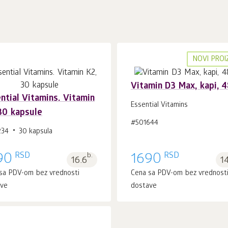
NOVI PRO
Vitamin D3 Max, kapi, 4
ntial Vitamins. Vitamin
Essential Vitamins
30 kapsule
#501644
U korpu 1
kom.
U korpu 1
kom.
234
30 kapsula
RSD
RSD
90
b.
1690
16.6
1
sa PDV-om bez vrednosti
Cena sa PDV-om bez vrednost
ave
dostave