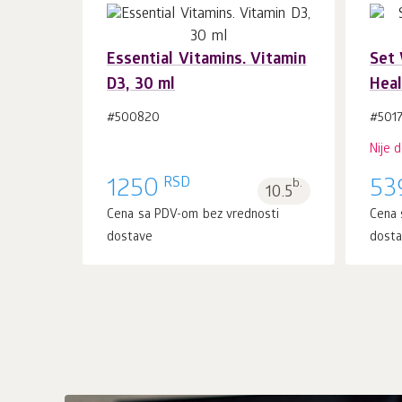
Essential Vitamins. Vitamin
Set 
D3, 30 ml
Heal
U korpu 1
kom.
#500820
#5017
Nije 
RSD
1250
b.
53
10.5
Cena sa PDV-om bez vrednosti
Cena 
dostave
dost