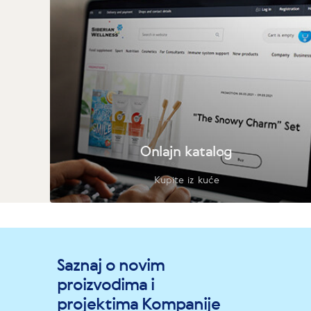
Onlajn katalog
Kupite iz kuće
Saznaj o novim
proizvodima i
projektima Kompanije