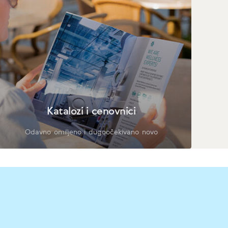
Katalozi i cenovnici
Odavno omiljeno i dugoočekivano novo