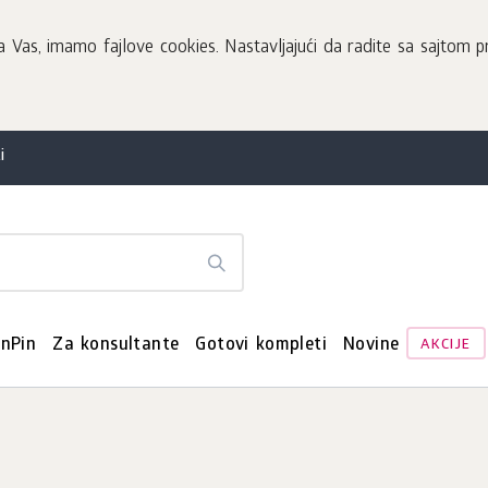
Vas, imamo fajlove cookies. Nastavljajući da radite sa sajtom pr
i
enPin
Za konsultante
Gotovi kompleti
Novine
AKCIJE