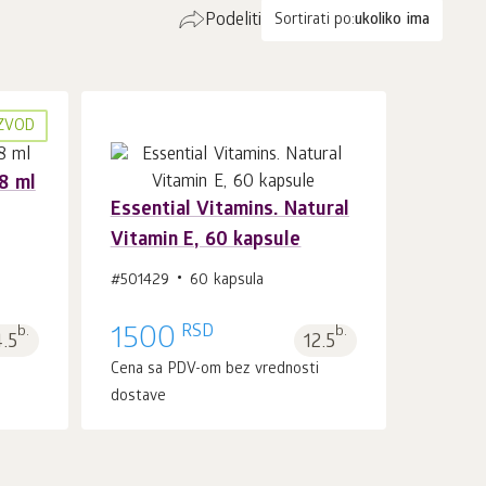
Podeliti
Sortirati po:
ukoliko ima
IZVOD
8 ml
Essential Vitamins. Natural
Vitamin E, 60 kapsule
U korpu 1
kom.
#501429
60 kapsula
RSD
b.
1500
b.
4.5
12.5
i
Cena sa PDV-om bez vrednosti
dostave