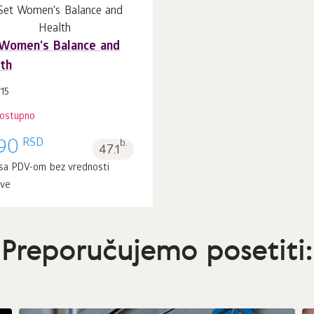
Women's Balance and
th
15
dostupno
RSD
90
b.
47.1
sa PDV-om bez vrednosti
ave
Preporučujemo posetiti: