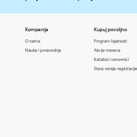
Kompanija
Kupuj povoljno
O nama
Program lojalnosti
Nauka i proizvodnja
Akcije meseca
Katalozi i cenovnici
Stara verzija registracije