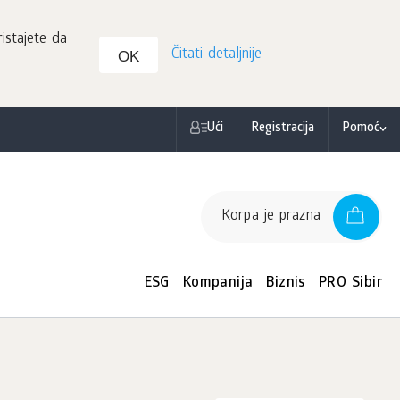
istajete da
Čitati detaljnije
OK
Ući
Registracija
Pomoć
Korpa je prazna
ESG
Kompanija
Biznis
PRO Sibir