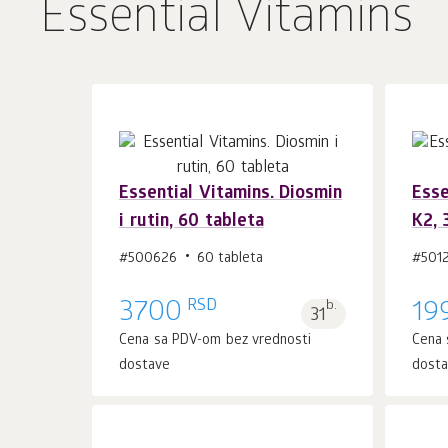
Essential Vitamins
Essential Vitamins. Diosmin
Esse
i rutin, 60 tableta
K2, 
U korpu 1
kom.
#500626
60 tableta
#501
RSD
3700
b.
19
31
Cena sa PDV-om bez vrednosti
Cena 
dostave
dost