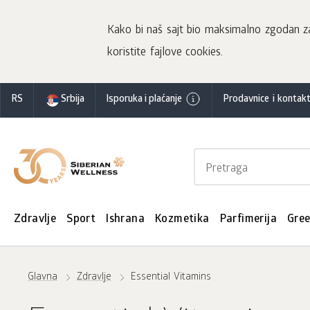
Kako bi naš sajt bio maksimalno zgodan za 
koristite fajlove cookies.
RS
Srbija
Isporuka i plaćanje
Prodavnice i kontakt
Zdravlje
Sport
Ishrana
Kozmetika
Parfimerija
Gre
Glavna
Zdravlje
Essential Vitamins