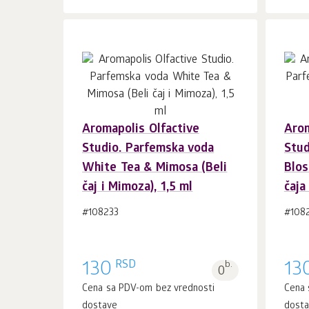
Aromapolis Olfactive
Arom
U korpu 1
kom.
Studio. Parfemska voda
Stud
White Tea & Mimosa (Beli
Blos
čaj i Mimoza), 1,5 ml
čaja
#108233
#108
RSD
130
b.
13
0
Cena sa PDV-om bez vrednosti
Cena 
dostave
dost