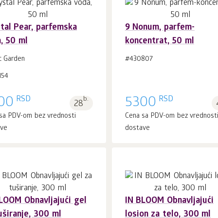
tal Pear, parfemska
9 Nonum, parfem-
, 50 ml
koncentrat, 50 ml
U korpu 1
kom.
U korpu 1
kom.
c Garden
#430807
154
RSD
RSD
00
b.
5300
28
sa PDV-om bez vrednosti
Cena sa PDV-om bez vrednost
ave
dostave
LOOM Obnavljajući gel
IN BLOOM Obnavljajući
uširanje, 300 ml
losion za telo, 300 ml