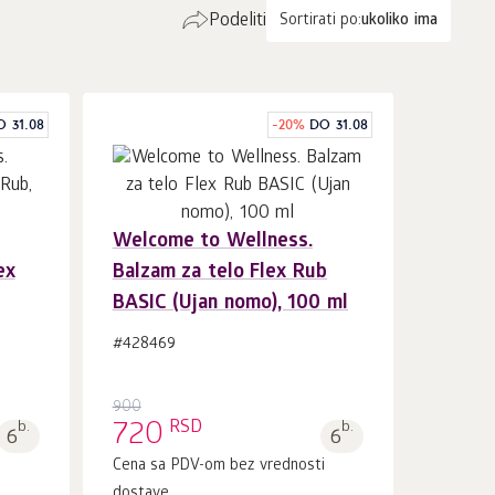
Podeliti
Sortirati po:
ukoliko ima
O 31.08
-
20
%
DO 31.08
Welcome to Wellness.
U korpu 1
kom.
ex
Balzam za telo Flex Rub
BASIC (Ujan nomo), 100 ml
#428469
900
RSD
b.
720
b.
6
6
i
Cena sa PDV-om bez vrednosti
dostave