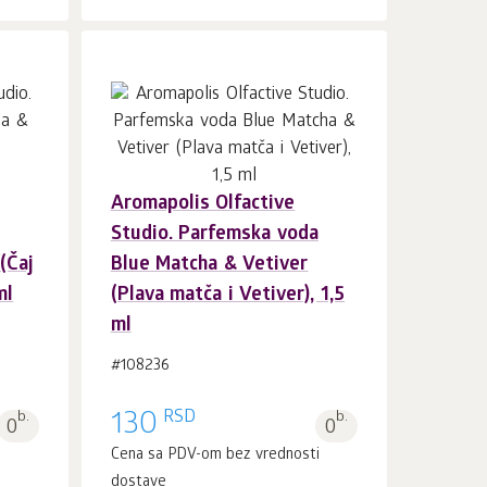
Aromapolis Olfactive
U korpu 1
kom.
Studio. Parfemska voda
(Čaj
Blue Matcha & Vetiver
ml
(Plava matča i Vetiver), 1,5
ml
#108236
RSD
b.
130
b.
0
0
i
Cena sa PDV-om bez vrednosti
dostave