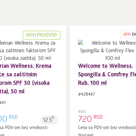
-
20
%
D
NOVI PROIZVOD
rian Wellness. Krema
Welcome to Wellness.
U korpu 1
kom.
U korpu 1
kom.
ice sa zaštitnim
Spongilla & Comfrey Fl
orom SPF 50 (visoka
Rub, 100 ml
ita), 50 ml
#428467
441
900
RSD
RSD
00
b.
720
12.5
sa PDV-om bez vrednosti
Cena sa PDV-om bez vrednost
ave
dostave