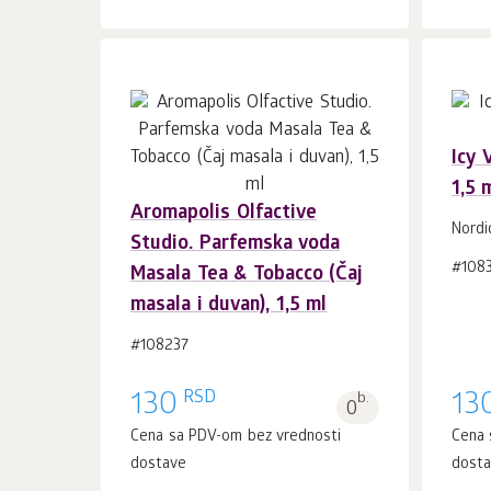
Icy 
1,5 
Aromapolis Olfactive
U korpu 1
kom.
Nordi
Studio. Parfemska voda
#108
Masala Tea & Tobacco (Čaj
masala i duvan), 1,5 ml
#108237
RSD
130
b.
13
0
Cena sa PDV-om bez vrednosti
Cena 
dostave
dost