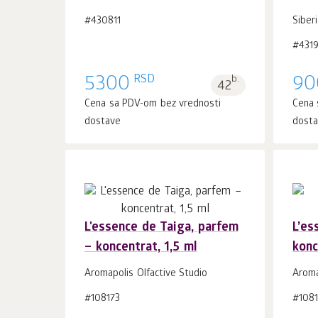
U korpu 1
kom.
#430811
Siber
#431
RSD
5300
b.
90
42
Cena sa PDV-om bez vrednosti
Cena 
dostave
dost
L'essence de Taiga, parfem
L’es
– koncentrat, 1,5 ml
konc
U korpu 1
kom.
Aromapolis Olfactive Studio
Aroma
#108173
#1081