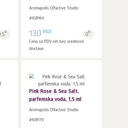
U korpu 1
kom.
Aromapolis Olfactive Studio
#108164
RSD
b.
130
b.
0.5
0
i
Cena sa PDV-om bez vrednosti
dostave
Pink Rose & Sea Salt,
parfemska voda, 1,5 ml
U korpu 1
kom.
Aromapolis Olfactive Studio
#108179