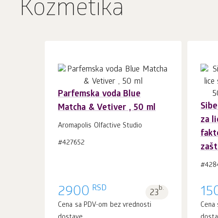
Kozmetika
Parfemska voda Blue
Sibe
Matcha & Vetiver , 50 ml
U korpu 1
kom.
za l
Aromapolis Olfactive Studio
fakt
#427652
zašt
#428
RSD
2900
b.
15
23
Cena sa PDV-om bez vrednosti
Cena 
dostave
dost