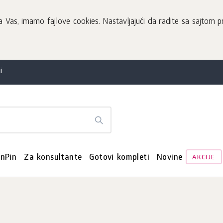
Vas, imamo fajlove cookies. Nastavljajući da radite sa sajtom pr
i
enPin
Za konsultante
Gotovi kompleti
Novine
AKCIJE