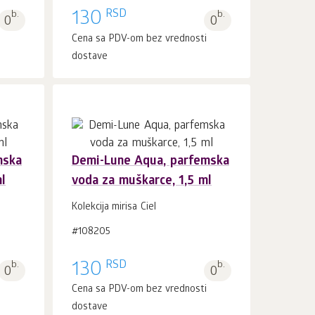
RSD
b.
130
b.
0
0
i
Cena sa PDV-om bez vrednosti
dostave
mska
Demi-Lune Aqua, parfemska
l
voda za muškarce, 1,5 ml
U korpu 1
kom.
Kolekcija mirisa Ciel
#108205
RSD
b.
130
b.
0
0
i
Cena sa PDV-om bez vrednosti
dostave