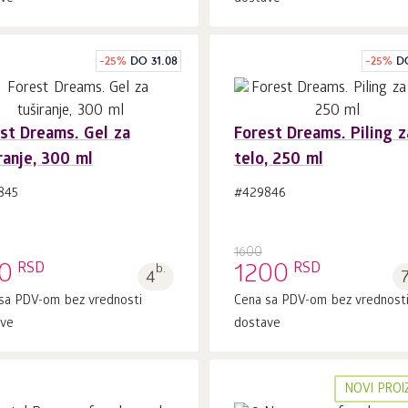
-
25
%
DO 31.08
-
25
%
D
st Dreams. Gel za
Forest Dreams. Piling z
ranje, 300 ml
telo, 250 ml
U korpu 1
kom.
U korpu 1
kom.
845
#429846
1600
RSD
RSD
0
b.
1200
4
sa PDV-om bez vrednosti
Cena sa PDV-om bez vrednost
ave
dostave
NOVI PRO