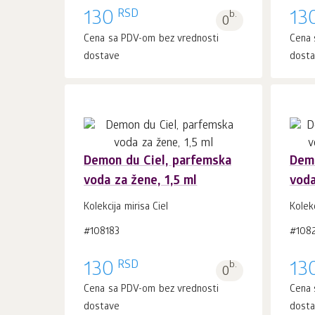
RSD
130
b.
13
0
Cena sa PDV-om bez vrednosti
Cena 
dostave
dost
Demon du Ciel, parfemska
Demi
voda za žene, 1,5 ml
voda
U korpu 1
kom.
Kolekcija mirisa Ciel
Kolekc
#108183
#108
RSD
130
b.
13
0
Cena sa PDV-om bez vrednosti
Cena 
dostave
dost