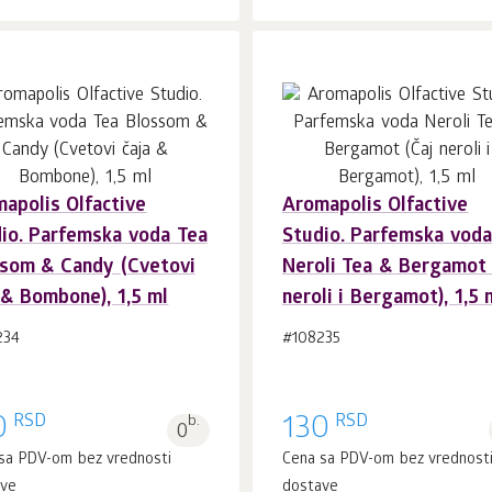
apolis Olfactive
Aromapolis Olfactive
U korpu 1
kom.
U korpu 1
kom.
io. Parfemska voda Tea
Studio. Parfemska voda
som & Candy (Cvetovi
Neroli Tea & Bergamot 
 & Bombone), 1,5 ml
neroli i Bergamot), 1,5 
234
#108235
RSD
RSD
0
b.
130
0
sa PDV-om bez vrednosti
Cena sa PDV-om bez vrednost
ave
dostave