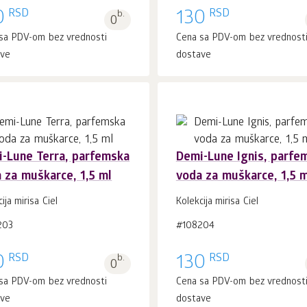
RSD
RSD
0
b.
130
0
sa PDV-om bez vrednosti
Cena sa PDV-om bez vrednost
ave
dostave
-Lune Terra, parfemska
Demi-Lune Ignis, parfe
 za muškarce, 1,5 ml
voda za muškarce, 1,5 m
U korpu 1
kom.
U korpu 1
kom.
ija mirisa Ciel
Kolekcija mirisa Ciel
203
#108204
RSD
RSD
0
b.
130
0
sa PDV-om bez vrednosti
Cena sa PDV-om bez vrednost
ave
dostave