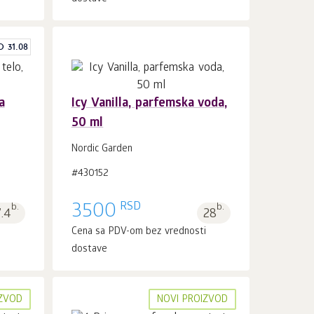
O 31.08
a
Icy Vanilla, parfemska voda,
50 ml
U korpu 1
kom.
Nordic Garden
#430152
RSD
b.
3500
b.
7.4
28
i
Cena sa PDV-om bez vrednosti
dostave
IZVOD
NOVI PROIZVOD