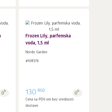
a
Frozen Lily, parfemska
voda, 1,5 ml
U korpu 1
kom.
Nordic Garden
#108376
RSD
b.
130
b.
0
0
i
Cena sa PDV-om bez vrednosti
dostave