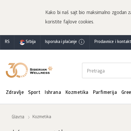
Kako bi naš sajt bio maksimalno zgodan za 
koristite fajlove cookies.
RS
Srbija
Isporuka i plaćanje
Prodavnice i kontakt
Zdravlje
Sport
Ishrana
Kozmetika
Parfimerija
Gre
Glavna
Kozmetika