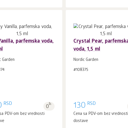
Vanilla, parfemska voda,
Crystal Pear, parfemsk
ml
voda, 1,5 ml
U korpu 1
kom.
U korpu 1
kom.
c Garden
Nordic Garden
374
#108375
RSD
RSD
0
b.
130
0
sa PDV-om bez vrednosti
Cena sa PDV-om bez vrednost
ave
dostave