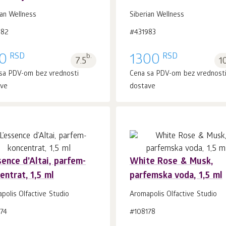
U korpu 1
kom.
U korpu 1
kom.
ian Wellness
Siberian Wellness
982
#431983
RSD
RSD
0
b.
1300
7.5
1
sa PDV-om bez vrednosti
Cena sa PDV-om bez vrednost
ave
dostave
sence d’Altai, parfem-
White Rose & Musk,
entrat, 1,5 ml
parfemska voda, 1,5 ml
U korpu 1
kom.
U korpu 1
kom.
polis Olfactive Studio
Aromapolis Olfactive Studio
74
#108178