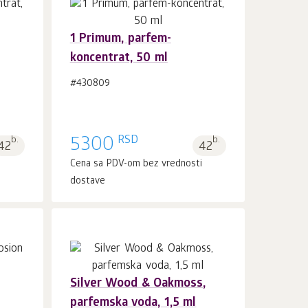
1 Primum, parfem-
koncentrat, 50 ml
U korpu 1
kom.
#430809
RSD
b.
5300
b.
42
42
i
Cena sa PDV-om bez vrednosti
dostave
Silver Wood & Oakmoss,
parfemska voda, 1,5 ml