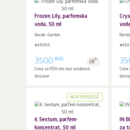
Frozen Lily, parfemska
Crys
voda, 50 ml
voda
U korpu 1
kom.
Nordic Garden
Nordi
#430153
#430
RSD
3500
b.
35
28
Cena sa PDV-om bez vrednosti
Cena 
dostave
dost
NOVI PROIZVOD
6 Sextum, parfem-
IN B
koncentrat, 50 ml
za t