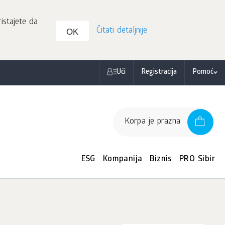
istajete da
Čitati detaljnije
OK
Ući
Registracija
Pomoć
Korpa je prazna
ESG
Kompanija
Biznis
PRO Sibir