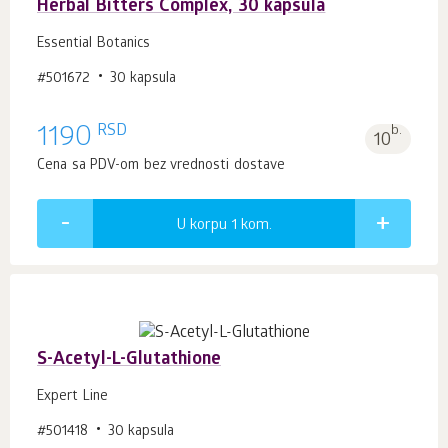
Herbal Bitters Complex, 30 kapsula
Essential Botanics
#501672
30 kapsula
RSD
1190
b.
10
Cena sa PDV-om bez vrednosti dostave
U korpu 1
kom.
S-Acetyl-L-Glutathione
Expert Line
#501418
30 kapsula