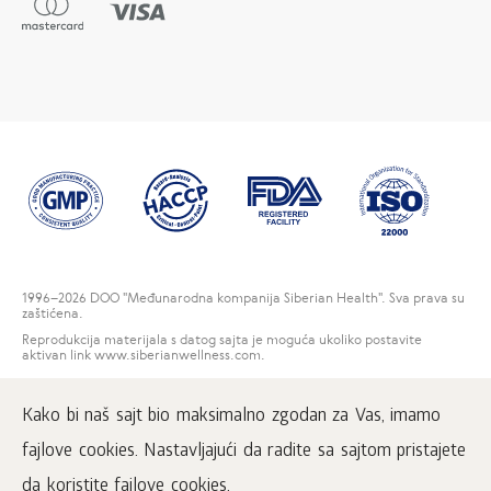
1996
–2026 DOO "Međunarodna kompanija Siberian Health". Sva prava su
zaštićena.
Reprodukcija materijala s datog sajta je moguća ukoliko postavite
aktivan link www.siberianwellness.com.
Kontakti
Kako bi naš sajt bio maksimalno zgodan za Vas, imamo
Korisnički ugovor
Politika privatnosti
fajlove cookies. Nastavljajući da radite sa sajtom pristajete
Rešenja za reklamacije potrošača
da koristite fajlove cookies.