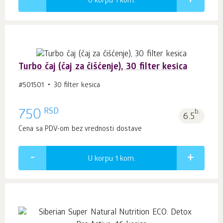
U korpu 1
kom.
Turbo čaj (čaj za čišćenje), 30 filter kesica
#501501
30 filter kesica
RSD
750
b.
6.5
Cena sa PDV-om bez vrednosti dostave
U korpu 1
kom.