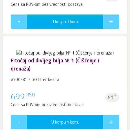
Cena sa PDV-om bez vrednosti dostave
U korpu 1
kom.
Fitočaj od divljeg bilja № 1 (Čišćenje i
drenaža)
#500581
30 filter kesica
RSD
699
b.
6.1
Cena sa PDV-om bez vrednosti dostave
U korpu 1
kom.