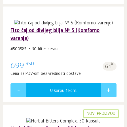
Fito čaj od divljeg bilja № 5 (Komforno
varenje)
#500585
30 filter kesica
RSD
699
b.
6.1
Cena sa PDV-om bez vrednosti dostave
U korpu 1
kom.
NOVI PROIZVOD