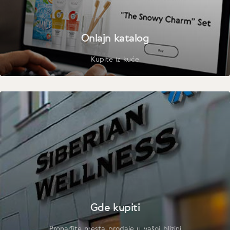
Onlajn katalog
Kupite iz kuće
Gde kupiti
Pronađite mesta prodaje u vašoj blizini