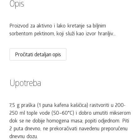
Opis
Proizvod za aktivno i lako kretanje sa biljnim
sorbentom pektinom, koji služi kao izvor hranljiv...
Pročitati detaljan opis
Upotreba
7,5 g praška (1 puna kafena kašičica) rastvoriti u 200-
250 ml tople vode (50–60°С) i dobro umutiti mikserom
dok se ne dobije homogena masa; popiti odjednom. Piti
2 puta dnevno, ne prekoračivati navedenu preporučenu
dnevnu dozu.