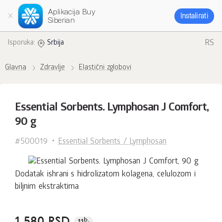
Aplikacija Buy
Instalirati
Siberian
RS
Isporuka:
Srbija
Glavna
Zdravlje
Elastični zglobovi
Essential Sorbents. Lymphosan J Comfort,
90 g
#500019
Essential Sorbents / Lymphosan
Dodatak ishrani s hidrolizatom kolagena, celulozom i
biljnim ekstraktima
1 580 RSD
b.
11