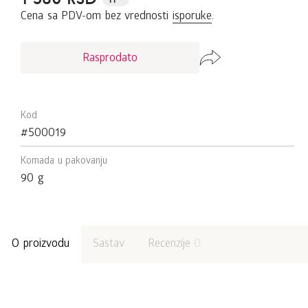
Cena sa PDV-om bez vrednosti
isporuke
.
Rasprodato
Kod
#500019
Komada u pakovanju
90 g
O proizvodu
Sastav
Recenzije
0