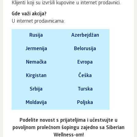
Klijenti koji su izvršili kupovine u internet prodavnici.
Gde važi akcija?
U internet prodavnicama:
Rusija
Azerbejdžan
Jermenija
Belorusija
Nemačka
Evropa
Kirgistan
Češka
Srbija
Turska
Moldavija
Poljska
Podelite novost s prijateljima i učestvujte u
povoljnom prolećnom šopingu zajedno sa Siberian
Wellness-om!