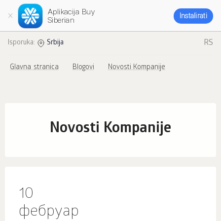
Aplikacija Buy
Instalirati
Siberian
RS
Isporuka:
Srbija
Glavna stranica
Blogovi
Novosti Kompanije
Novosti Kompanije
10
фебруар