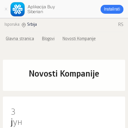
Aplikacija Buy
Instalirati
Siberian
RS
Isporuka:
Srbija
Glavna stranica
Blogovi
Novosti Kompanije
Novosti Kompanije
3
јун