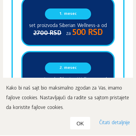
1. mesec
set proizvoda Siberian Wellness-a od
500 RSD
2700 RSD
za
2. mesec
set proizvoda Siberian Wellness-a od
900 RSD
5300 RSD
za
Kako bi naš sajt bio maksimalno zgodan za Vas, imamo
fajlove cookies. Nastavljajući da radite sa sajtom pristajete
da koristite fajlove cookies.
3. mesec
Čitati detaljnije
OK
8000 RSD
1 set Club 200 od
zа