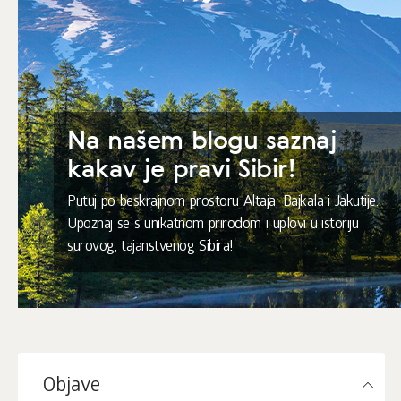
Na našem blogu saznaj
kakav je pravi Sibir!
Putuj po beskrajnom prostoru Altaja, Bajkala i Jakutije.
Upoznaj se s unikatnom prirodom i uplovi u istoriju
surovog, tajanstvenog Sibira!
Objave