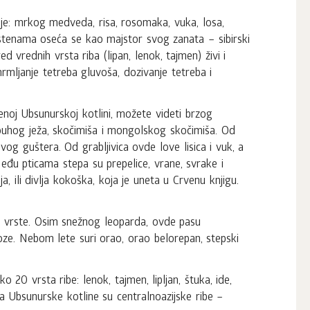
inje: mrkog medveda, risa, rosomaka, vuka, losa,
stenama oseća se kao majstor svog zanata – sibirski
d vrednih vrsta riba (lipan, lenok, tajmen) živi i
mrmljanje tetreba gluvoša, dozivanje tetreba i
noj Ubsunurskoj kotlini, možete videti brzog
gouhog ježa, skočimiša i mongolskog skočimiša. Od
g guštera. Od grabljivica ovde love lisica i vuk, a
eđu pticama stepa su prepelice, vrane, svrake i
a, ili divlja kokoška, koja je uneta u Crvenu knjigu.
ve vrste. Osim snežnog leoparda, ovde pasu
koze. Nebom lete suri orao, orao belorepan, stepski
0 vrsta ribe: lenok, tajmen, lipljan, štuka, ide,
eka Ubsunurske kotline su centralnoazijske ribe –