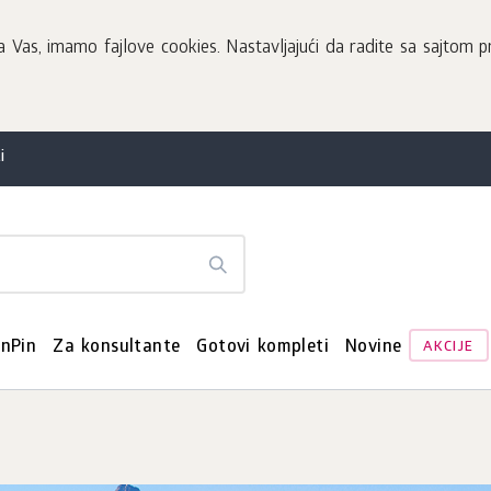
Vas, imamo fajlove cookies. Nastavljajući da radite sa sajtom pr
i
enPin
Za konsultante
Gotovi kompleti
Novine
AKCIJE