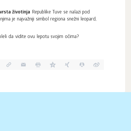
vrsta životinja
Republike Tuve se nalazi pod
jima je najvažniji simbol regiona snežni leopard,
oleli da vidite ovu lepotu svojim očima?