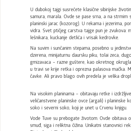
U dubokoj tajgi susrećete klasične sibirijske život
samura, marala. Ovde se pase srna, a na strmim 
planinski jarac (kozorog). U rekama i jezerima, pore
vidra. Svet ptičjeg carstva tajge pun je zvukova: 
lešnikara, kuckanje detlića i vrisak kedrovke.
Na suvim i sunčanim stepama, posebno u jedinstve
dzerena, minijaturnu daursku piku, tolai zeca, du
gmizavaca – razne guštere, kao okretnog okruglavo
u travi se krije retka i oprezna palasova mačka. M
čavke. Ali pravo blago ovih predela je velika droplj
Na visokim planinama – obitavaju retke i izdržlji
veličanstvene planinske ovce (argali) i planinske 
soko i severni soko, koji je unet u Crvenu knjigu.
Vode Tuve su prebogate životom. Ovde obitava oko 2
smuđ, siga i reliktna čižina. Unikatni stanovnici r