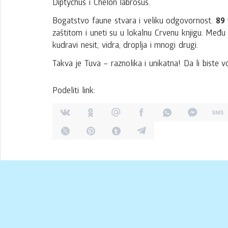
Diptychus i Chelon labrosus.
Bogatstvo faune stvara i veliku odgovornost.
89 
zaštitom i uneti su u lokalnu Crvenu knjigu. Među n
kudravi nesit, vidra, droplja i mnogi drugi.
Takva je Tuva – raznolika i unikatna! Da li biste v
Podeliti link: