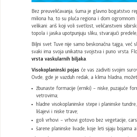
Bez preuveličavanja, šuma je glavno bogatstvo r
miliona ha, to su pluća regiona i dom ogromnom b
velikani: ariš koji voli svetlost, veličanstveni sibir
topola i jasika upotpunjuju sliku, stvarajući predele
Biljni svet Tuve nije samo beskonačna tajga, već sl
svaki ima svoja unikatna svojstva i puno vrsta. F
vrsta vaskularnih biljaka
.
Visokoplaninski pojas
će vas zadiviti svojim suro
Ovde, gde je vazduh redak, a klima hladna, možete
žbunaste formacije (erniki) – niske, puzajuće for
vetrovima;
hladne visokoplaninske stepe i planinske tundre
lišajevi i niske trave;
goli vrhovi – vrhovi gotovo bez vegetacije, ca
šarene planinske livade, koje leti sijaju bojama a