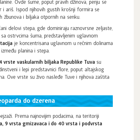
anine. Ovde šume, poput pravih džinova, penju se
 ariš. Ispod njihovih gustih krošnji formira se
h žbunova i biljaka otpornih na senku.
ni delovi stepa, gde dominiraju raznovrsne zeljaste,
se sa ostrvcima šuma, predstavljenim uglavnom
tacija
je koncentrisana uglavnom u rečnim dolinama
 između planina i stepa.
4 vrste vaskularnih biljaka Republike Tuva
su
nstveni i lepi predstavnici flore, poput altajskog
. Ove vrste su živo nasleđe Tuve i njihova zaštita
leoparda do dzerena
jzaži. Prema najnovijim podacima, na teritoriji
ca, 9 vrsta gmizavaca i do 40 vrsta i podvrsta