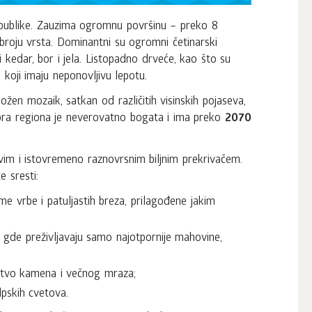
epublike. Zauzima ogromnu površinu – preko 8
roju vrsta. Dominantni su ogromni četinarski
ski kedar, bor i jela. Listopadno drveće, kao što su
, koji imaju neponovljivu lepotu.
ožen mozaik, satkan od različitih visinskih pojaseva,
lora regiona je neverovatno bogata i ima preko
2070
vim i istovremeno raznovrsnim biljnim prekrivačem.
 sresti:
me vrbe i patuljastih breza, prilagođene jakim
, gde preživljavaju samo najotpornije mahovine,
rstvo kamena i večnog mraza;
lpskih cvetova.