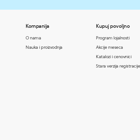
Kompanija
Kupuj povoljno
O nama
Program lojalnosti
Nauka i proizvodnja
Akcije meseca
Katalozi i cenovnici
Stara verzija registracije