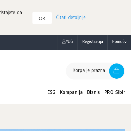
istajete da
Čitati detaljnije
OK
Ući
Registracija
Pomoć
Korpa je prazna
ESG
Kompanija
Biznis
PRO Sibir