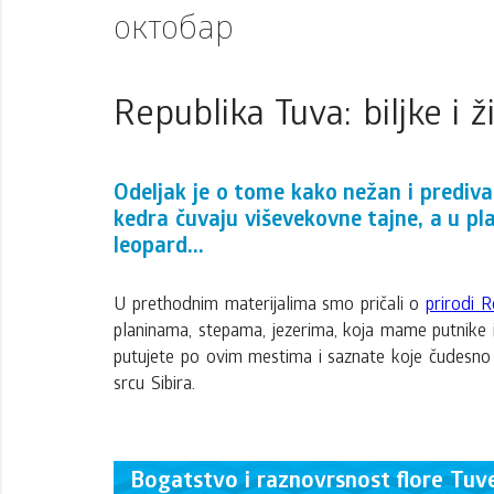
октобар
Republika Tuva: biljke i ž
Odeljak je o tome kako nežan i prediva
kedra čuvaju viševekovne tajne, a u pla
leopard...
U prethodnim materijalima smo pričali o
prirodi 
planinama, stepama, jezerima, koja mame putnike 
putujete po ovim mestima i saznate koje čudesno bil
srcu Sibira.
Bogatstvo i raznovrsnost flore Tuv