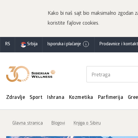
Kako bi naš sajt bio maksimalno zgodan za 
koristite fajlove cookies.
RS
Srbija
Isporuka i plaćanje
Prodavnice i kontakt
Zdravlje
Sport
Ishrana
Kozmetika
Parfimerija
Gre
Glavna stranica
Blogovi
Knjiga o Sibiru