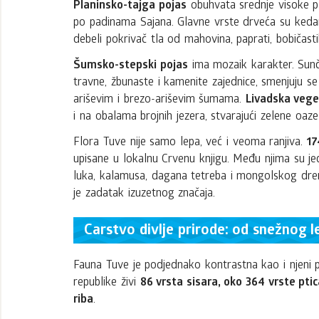
Planinsko-tajga pojas
obuhvata srednje visoke pl
po padinama Sajana. Glavne vrste drveća su kedar i
debeli pokrivač tla od mahovina, paprati, bobičasti
Šumsko-stepski pojas
ima mozaik karakter. Sunča
travne, žbunaste i kamenite zajednice, smenjuju 
ariševim i brezo-ariševim šumama.
Livadska vege
i na obalama brojnih jezera, stvarajući zelene oaze
Flora Tuve nije samo lepa, već i veoma ranjiva.
17
upisane u lokalnu Crvenu knjigu. Među njima su jedi
luka, kalamusa, dagana tetreba i mongolskog drena
je zadatak izuzetnog značaja.
Carstvo divlje prirode: od snežnog 
Fauna Tuve je podjednako kontrastna kao i njeni pe
republike živi
86 vrsta sisara, oko 364 vrste pti
riba
.