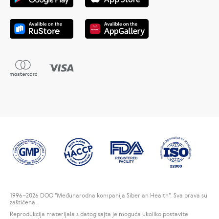
1996
–2026 DOO "Međunarodna kompanija Siberian Health". Sva prava su
zaštićena.
Reprodukcija materijala s datog sajta je moguća ukoliko postavite