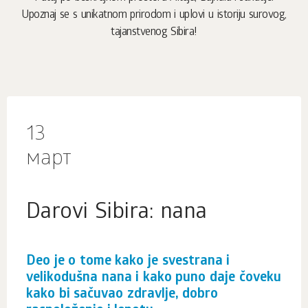
Upoznaj se s unikatnom prirodom i uplovi u istoriju surovog,
tajanstvenog Sibira!
13
март
Darovi Sibira: nana
Deo je o tome kako je svestrana i
velikodušna nana i kako puno daje čoveku
kako bi sačuvao zdravlje, dobro