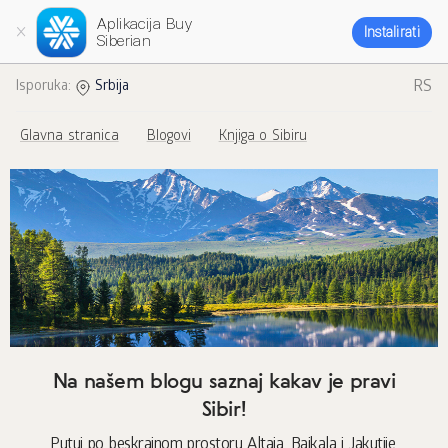
Aplikacija Buy
Instalirati
Siberian
RS
Isporuka:
Srbija
Glavna stranica
Blogovi
Knjiga o Sibiru
Na našem blogu saznaj kakav je pravi
Sibir!
Putuj po beskrajnom prostoru Altaja, Bajkala i Jakutije.