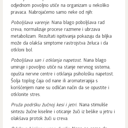
odjednom povoljno utiče na organizam u nekoliko
pravaca. Nabrojaćemo samo neke od njih:
Poboljšava varenje.
Nana blago poboljšava rad
creva, normalizuje procese razmene i ubrzava
metabolizam. Rezultati ispitivanja pokazuju da biljka
može da olakša simptome rastrojstva želuca i da
otkloni bol.
Poboljšava san i otklanja napetost.
Nana blago
umiruje i povoljno utiče na stanje nervnog sistema,
opušta nervne centre i otklanja psihološku napetost.
Šolja toplog čaja od nane ili aromaterapija s
korišćenjem nane su odličan način da se opustite i
otklonite stres.
Pruža podršku žučnoj kesi i jetri.
Nana stimuliše
sintezu žučne kiseline i oticanje žuči iz bešike u jetru i
olakšava protok žuči u creva.