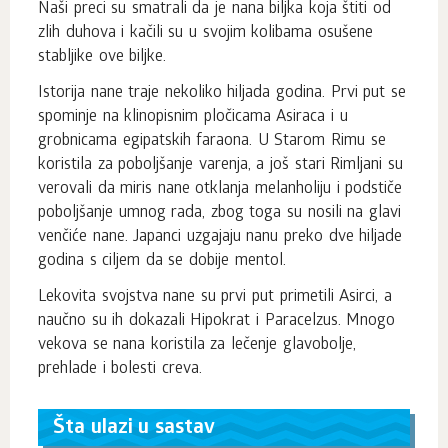
Naši preci su smatrali da je nana biljka koja štiti od
zlih duhova i kačili su u svojim kolibama osušene
stabljike ove biljke.
Istorija nane traje nekoliko hiljada godina. Prvi put se
spominje na klinopisnim pločicama Asiraca i u
grobnicama egipatskih faraona. U Starom Rimu se
koristila za poboljšanje varenja, a još stari Rimljani su
verovali da miris nane otklanja melanholiju i podstiče
poboljšanje umnog rada, zbog toga su nosili na glavi
venčiće nane. Japanci uzgajaju nanu preko dve hiljade
godina s ciljem da se dobije mentol.
Lekovita svojstva nane su prvi put primetili Asirci, a
naučno su ih dokazali Hipokrat i Paracelzus. Mnogo
vekova se nana koristila za lečenje glavobolje,
prehlade i bolesti creva.
Šta ulazi u sastav