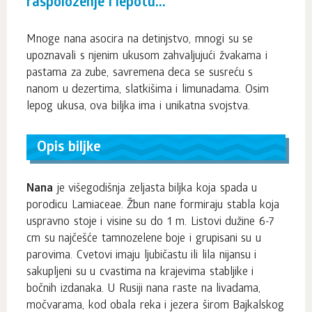
raspoloženje i lepotu...
Mnoge nana asocira na detinjstvo, mnogi su se
upoznavali s njenim ukusom zahvaljujući žvakama i
pastama za zube, savremena deca se susreću s
nanom u dezertima, slatkišima i limunadama. Osim
lepog ukusa, ova biljka ima i unikatna svojstva.
Opis biljke
Nana
je višegodišnja zeljasta biljka koja spada u
porodicu Lamiaceae. Žbun nane formiraju stabla koja
uspravno stoje i visine su do 1 m. Listovi dužine 6-7
cm su najčešće tamnozelene boje i grupisani su u
parovima. Cvetovi imaju ljubičastu ili lila nijansu i
sakupljeni su u cvastima na krajevima stabljike i
bočnih izdanaka. U Rusiji nana raste na livadama,
močvarama, kod obala reka i jezera širom Bajkalskog