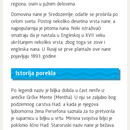
regiona, osim u južnim delovima.
Domovina nane je Sredozemlje, odatle se proširila po
celom svetu. Postoji nekoliko desetina vrsta nane, a
najpopularnija je pitoma nana. Neki istraživači
smatraju da je nastala u Engleskoj u XVII veku
ukrštanjem nekoliko vrsta, zbog toga se zove i
engleska nana. U Rusiji se prve plantaže ove nane
pojavljuju 1893. godine.
Istorija porekla
Po legendi naziv je biljka dobila u čast nimfe iz
antičke Grčke Mente (Mentha). U nju se zaljubio bog
podzemnog carstva Had, a kada je njegova
ljubomorna žena Persefona saznala za to pretvorila
je suparnicu u biljku u vrtu. Mirisna svojstva biljci je
poklonio lično Had. Staroruski naziv nane je bežava.