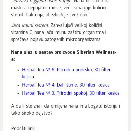
Održava higijenu usne duplje.
Nana ne samo da
maskira neprijatne mirise, već i smanjuje količinu
štetnih bakterija, obezbeđuje svež dah.
Jača imuni sistem.
Zahvaljujući velikoj količini
vitamina C, nana jača imunu zaštitu organizma i
sprečava pojavu patogenih mikroorganizama.
Nana ulazi u sastav proizvoda Siberian Wellness-
a:
Herbal Tea № 6. Prirodna podrška, 30 filter
kesica
Herbal Tea № 4. Dah šume, 30 filter kesica
Herbal Tea № 3. Prirodni spokoj, 30 filter kesica
A da li ste znali da omiljena nana ima bogatu istoriju i
tako široko dejstvo?
Podeliti link: