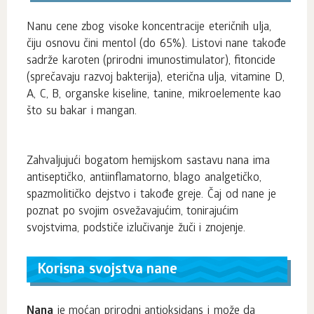
Nanu cene zbog visoke koncentracije eteričnih ulja,
čiju osnovu čini mentol (do 65%). Listovi nane takođe
sadrže karoten (prirodni imunostimulator), fitoncide
(sprečavaju razvoj bakterija), eterična ulja, vitamine D,
A, C, B, organske kiseline, tanine, mikroelemente kao
što su bakar i mangan.
Zahvaljujući bogatom hemijskom sastavu nana ima
antiseptičko, antiinflamatorno, blago analgetičko,
spazmolitičko dejstvo i takođe greje. Čaj od nane je
poznat po svojim osvežavajućim, tonirajućim
svojstvima, podstiče izlučivanje žuči i znojenje.
Korisna svojstva nane
Nana
je moćan prirodni antioksidans i može da