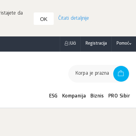
istajete da
Čitati detaljnije
OK
Ući
Registracija
Pomoć
Korpa je prazna
ESG
Kompanija
Biznis
PRO Sibir