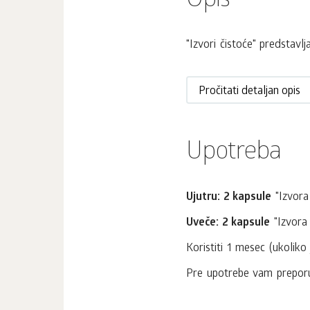
Opis
"Izvori čistoće" predstavl
Pročitati detaljan opis
Upotreba
Ujutru: 2 kapsule
"Izvora 
Uveče: 2 kapsule
"Izvora 
Koristiti 1 mesec (ukoliko
Pre upotrebe vam preporu