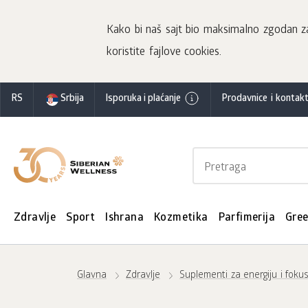
Kako bi naš sajt bio maksimalno zgodan za 
koristite fajlove cookies.
RS
Srbija
Isporuka i plaćanje
Prodavnice i kontakt
Zdravlje
Sport
Ishrana
Kozmetika
Parfimerija
Gre
Glavna
Zdravlje
Suplementi za energiju i foku