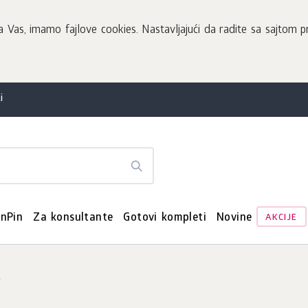
Vas, imamo fajlove cookies. Nastavljajući da radite sa sajtom pr
i
enPin
Za konsultante
Gotovi kompleti
Novine
AKCIJE
s