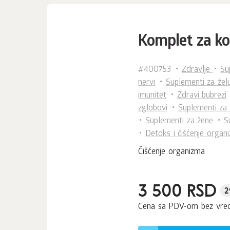
Komplet za ko
#400753
Zdravlje
Su
nervi
Suplementi za žel
imunitet
Zdravi bubrezi
zglobovi
Suplementi za 
Suplementi za žene
S
Detoks i čišćenje organ
Čišćenje organizma
3 500 RSD
2
Cena sa PDV-om bez vre