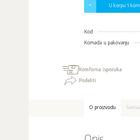
U korpu 1
kom
Kod
Komada u pakovanju
Komforna isporuka
Podeliti
O proizvodu
Sasta