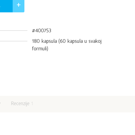
.
#400753
180 kapsula (60 kapsula u svakoj
formuli)
v
Recenzije
1