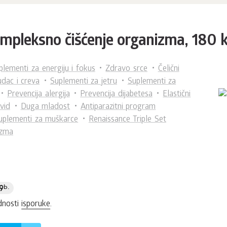
mpleksno čišćenje organizma, 180 
plementi za energiju i fokus
Zdravo srce
Čelični
udac i creva
Suplementi za jetru
Suplementi za
Prevencija alergija
Prevencija dijabetesa
Elastični
vid
Duga mladost
Antiparazitni program
uplementi za muškarce
Renaissance Triple Set
izma
9
b.
dnosti
isporuke
.