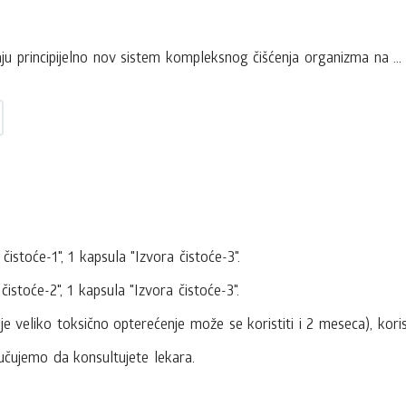
jaju principijelno nov sistem kompleksnog čišćenja organizma na ...
čistoće-1", 1 kapsula "Izvora čistoće-3".
čistoće-2", 1 kapsula "Izvora čistoće-3".
 je veliko toksično opterećenje može se koristiti i 2 meseca), koris
čujemo da konsultujete lekara.