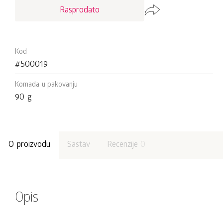
Rasprodato
Kod
#500019
Komada u pakovanju
90 g
O proizvodu
Sastav
Recenzije
0
Opis