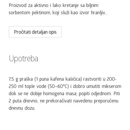
Proizvod za aktivno i lako kretanje sa biljnim
sorbentom pektinom, koji služi kao izvor hranljiv...
Pročitati detaljan opis
Upotreba
7,5 g praška (1 puna kafena kašičica) rastvoriti u 200-
250 ml tople vode (50–60°С) i dobro umutiti mikserom
dok se ne dobije homogena masa; popiti odjednom. Piti
2 puta dnevno, ne prekoračivati navedenu preporučenu
dnevnu dozu.