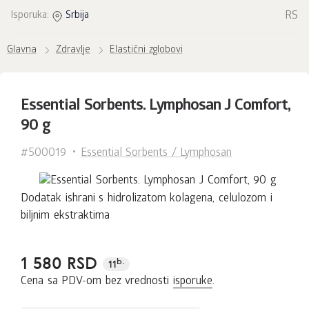
RS
Isporuka:
Srbija
Glavna
Zdravlje
Elastični zglobovi
Essential Sorbents. Lymphosan J Comfort,
90 g
#500019
Essential Sorbents / Lymphosan
Dodatak ishrani s hidrolizatom kolagena, celulozom i
biljnim ekstraktima
1 580 RSD
b.
11
Cena sa PDV-om bez vrednosti
isporuke
.