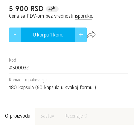
5 900 RSD
b.
49
Cena sa PDV-om bez vrednosti
isporuke
.
U korpu 1
kom.
Kod
#500032
Komada u pakovanju
180 kapsula (60 kapsula u svakoj formuli)
O proizvodu
Sastav
Recenzije
0