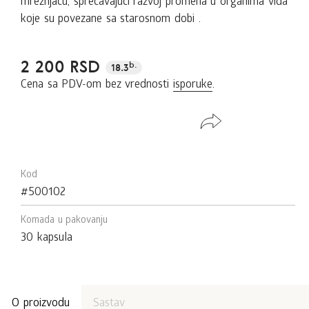
mrežnjaču, sprečavajući razvoj promena u organima vida
koje su povezane sa starosnom dobi .
2 200 RSD
b.
18.3
Cena sa PDV-om bez vrednosti
isporuke
.
Kod
#500102
Komada u pakovanju
30 kapsula
O proizvodu
Sastav