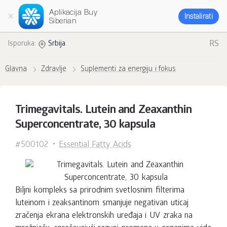
Aplikacija Buy
Instalirati
Siberian
RS
Isporuka:
Srbija
Glavna
Zdravlje
Suplementi za energiju i fokus
Trimegavitals. Lutein and Zeaxanthin
Superconcentrate, 30 kapsula
#500102
Essential Fatty Acids
Biljni kompleks sa prirodnim svetlosnim filterima
luteinom i zeaksantinom smanjuje negativan uticaj
zračenja ekrana elektronskih uređaja i UV zraka na