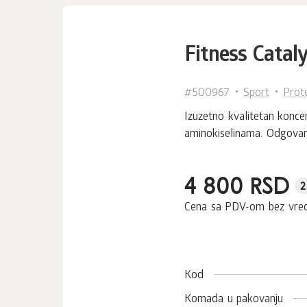
Fitness Cataly
#500967
Sport
Prot
Izuzetno kvalitetan konce
aminokiselinama. Odgovara
4 800 RSD
2
Cena sa PDV-om bez vre
Kod
Komada u pakovanju