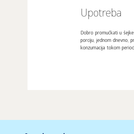
Upotreba
Dobro promućkati u šejke
porciju, jednom dnevno, pr
konzumacija tokom perioda 