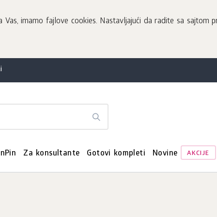
Vas, imamo fajlove cookies. Nastavljajući da radite sa sajtom pr
i
enPin
Za konsultante
Gotovi kompleti
Novine
AKCIJE