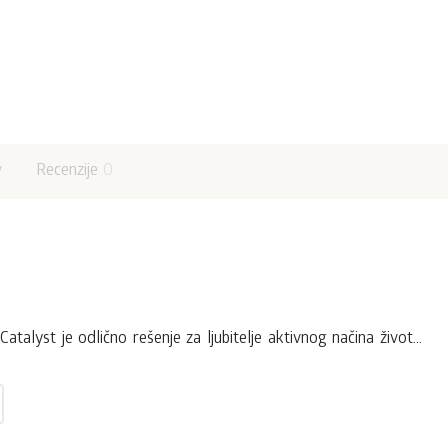
v
Recenzije
0
Catalyst je odlično rešenje za ljubitelje aktivnog načina život...