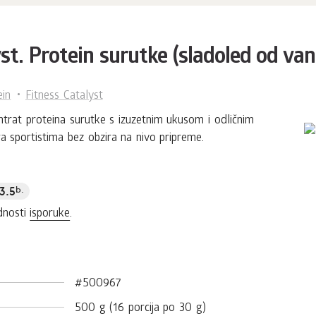
st. Protein surutke (sladoled od van
ein
Fitness Catalyst
ntrat proteina surutke s izuzetnim ukusom i odličnim
 sportistima bez obzira na nivo pripreme.
3.5
b.
dnosti
isporuke
.
#500967
500 g (16 porcija po 30 g)