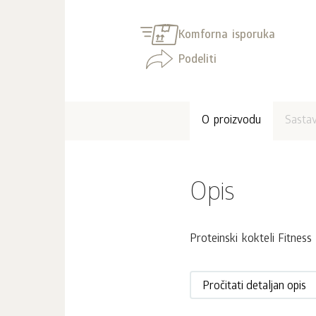
Komforna isporuka
Podeliti
O proizvodu
Sasta
Opis
Proteinski kokteli Fitness 
Pročitati detaljan opis