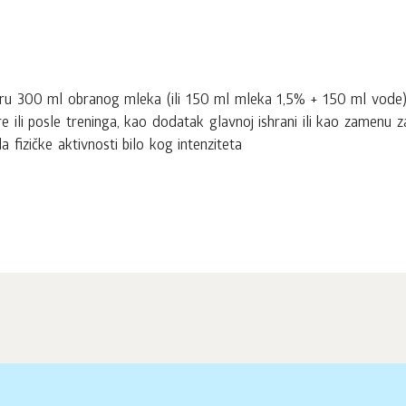
ru 300 ml obranog mleka (ili 150 ml mleka 1,5% + 150 ml vode) 
e ili posle treninga, kao dodatak glavnoj ishrani ili kao zamenu 
fizičke aktivnosti bilo kog intenziteta