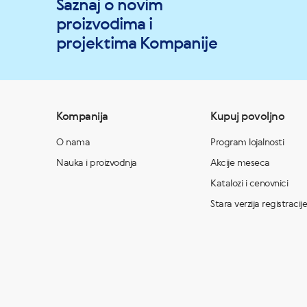
Saznaj o novim
proizvodima i
projektima Kompanije
Kompanija
Kupuj povoljno
O nama
Program lojalnosti
Nauka i proizvodnja
Akcije meseca
Katalozi i cenovnici
Stara verzija registracije