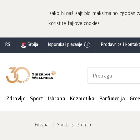
Kako bi naš sajt bio maksimalno zgodan za 
koristite fajlove cookies.
RS
Srbija
Isporuka i plaćanje
Prodavnice i kontakt
Zdravlje
Sport
Ishrana
Kozmetika
Parfimerija
Gre
Glavna
Sport
Protein