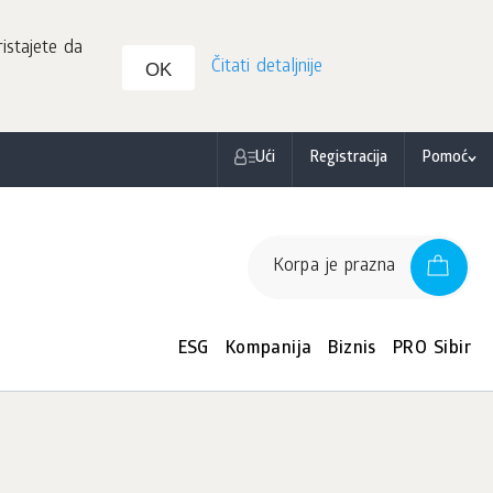
istajete da
Čitati detaljnije
OK
Ući
Registracija
Pomoć
Korpa je prazna
ESG
Kompanija
Biznis
PRO Sibir