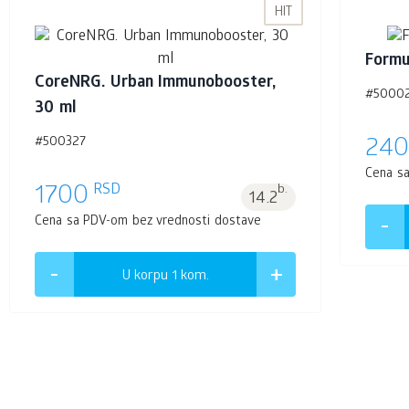
HIT
Formu
CoreNRG. Urban Immunobooster,
#5000
30 ml
#500327
24
Cena s
RSD
1700
b.
14.2
Cena sa PDV-om bez vrednosti dostave
U korpu 1
kom.