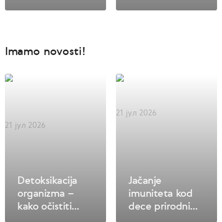
Imamo novosti!
21 јул 2026
21 јул 2026
Detoksikacija
Jačanje
organizma –
imuniteta kod
kako očistiti
dece prirodnim
organizam od
putem