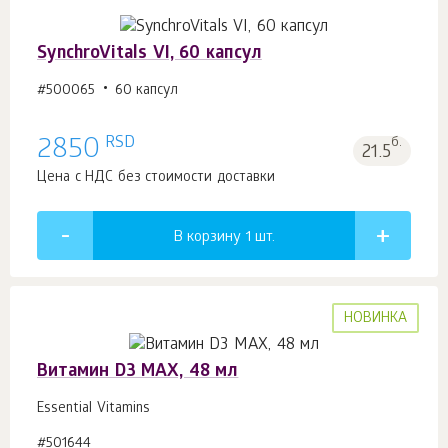
SynchroVitals VI, 60 капсул
#500065
60 капсул
RSD
2850
б.
21.5
Цена с НДС без стоимости доставки
В корзину 1
шт.
НОВИНКА
Витамин D3 MAX, 48 мл
Essential Vitamins
#501644