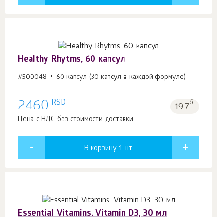
Healthy Rhytms, 60 капсул
#500048
60 капсул (30 капсул в каждой формуле)
RSD
2460
б.
19.7
Цена с НДС без стоимости доставки
В корзину 1
шт.
Essential Vitamins. Vitamin D3, 30 мл