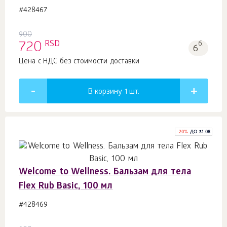
#428467
900
RSD
720
б.
6
Цена с НДС без стоимости доставки
В корзину 1
шт.
-
20
%
ДО 31.08
Welcome to Wellness. Бальзам для тела
Flex Rub Basic, 100 мл
#428469