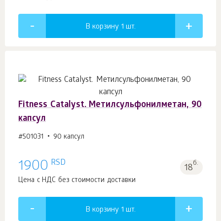
В корзину 1
шт.
Fitness Catalyst. Метилсульфонилметан, 90
капсул
#501031
90 капсул
RSD
1900
б.
18
Цена с НДС без стоимости доставки
В корзину 1
шт.