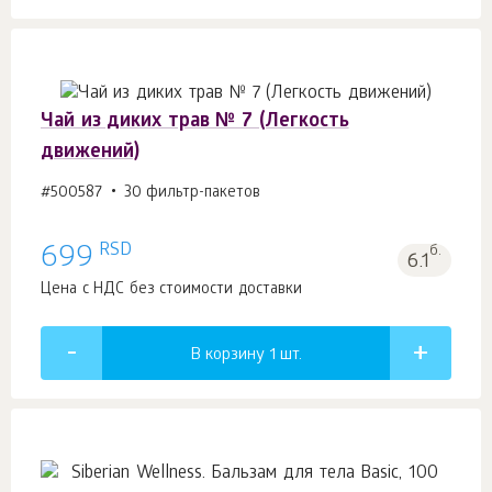
Чай из диких трав № 7 (Легкость
движений)
#500587
30 фильтр-пакетов
RSD
699
б.
6.1
Цена с НДС без стоимости доставки
В корзину 1
шт.