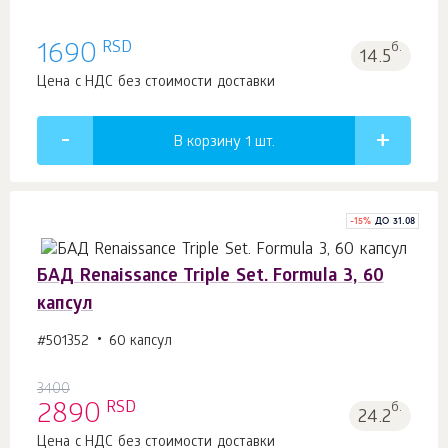
RSD
1690
б.
14.5
Цена с НДС без стоимости доставки
В корзину 1
шт.
-
15
%
ДО 31.08
БАД Renaissance Triple Set. Formula 3, 60
капсул
#501352
60 капсул
3400
RSD
2890
б.
24.2
Цена с НДС без стоимости доставки