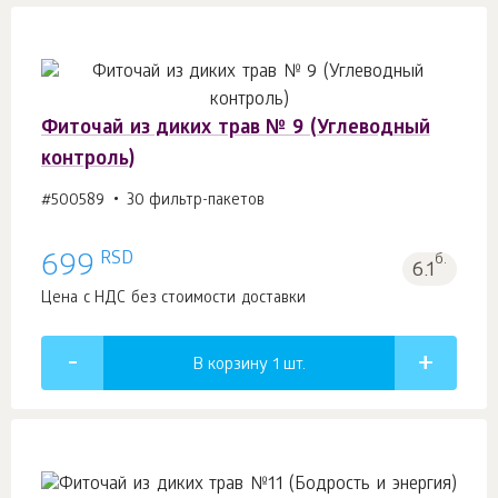
Фиточай из диких трав № 9 (Углеводный
контроль)
#500589
30 фильтр-пакетов
RSD
699
б.
6.1
Цена с НДС без стоимости доставки
В корзину 1
шт.