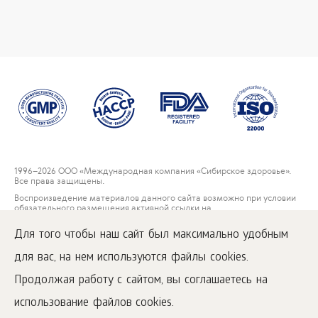
1996
–2026 ООО «Международная компания «Сибирское здоровье».
Все права защищены.
Воспроизведение материалов данного сайта возможно при условии
обязательного размещения активной ссылки на
www.siberianwellness.com.
Для того чтобы наш сайт был максимально удобным
Контакты
для вас, на нем используются файлы cookies.
Пользовательское соглашение
Политика конфиденциальности
Продолжая работу с сайтом, вы соглашаетесь на
Правила решения рекламаций потребителей
использование файлов cookies.