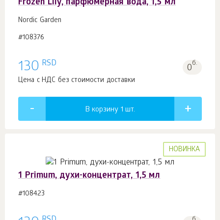
Frozen Lily, парфюмерная вода, 1,5 мл
Nordic Garden
#108376
RSD
130
б.
0
Цена с НДС без стоимости доставки
В корзину 1
шт.
НОВИНКА
1 Primum, духи-концентрат, 1,5 мл
#108423
RSD
б.