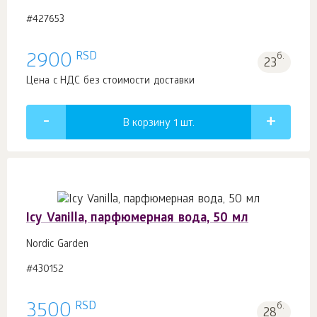
#427653
RSD
2900
б.
23
Цена с НДС без стоимости доставки
В корзину 1
шт.
Icy Vanilla, парфюмерная вода, 50 мл
Nordic Garden
#430152
RSD
3500
б.
28