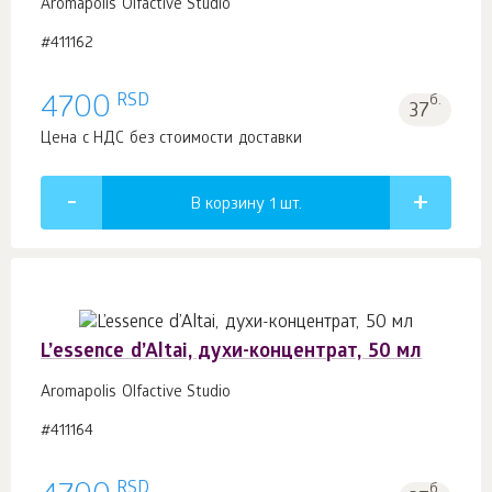
Aromapolis Olfactive Studio
#411162
RSD
4700
б.
37
Цена с НДС без стоимости доставки
В корзину 1
шт.
L’essence d’Altai, духи-концентрат, 50 мл
Aromapolis Olfactive Studio
#411164
RSD
б.