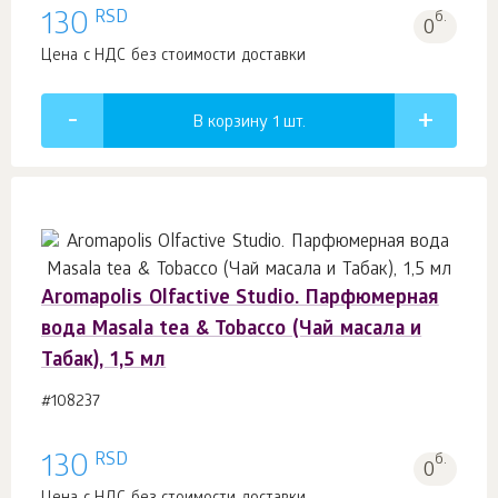
RSD
130
б.
0
Цена с НДС без стоимости доставки
В корзину 1
шт.
Aromapolis Olfactive Studio. Парфюмерная
вода Masala tea & Tobacco (Чай масала и
Табак), 1,5 мл
#108237
RSD
130
б.
0