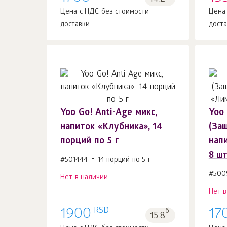
Цена с НДС без стоимости
Цена
доставки
дост
Yoo Gо! Anti-Age микс,
Yoo 
напиток «Клубника», 14
(За
порций по 5 г
нап
8 шт
#501444
14 порций по 5 г
#500
Нет в наличии
Нет 
RSD
1900
б.
17
15.8