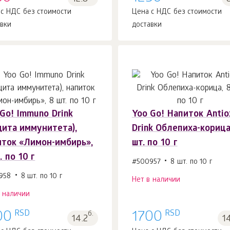
 с НДС без стоимости
Цена с НДС без стоимости
авки
доставки
Gо! Immuno Drink
Yoo Gо! Напиток Antio
щита иммунитета),
Drink Облепиха-корица
иток «Лимон-имбирь»,
шт. по 10 г
. по 10 г
#500957
8 шт. по 10 г
958
8 шт. по 10 г
Нет в наличии
в наличии
RSD
RSD
00
б.
1700
14.2
1