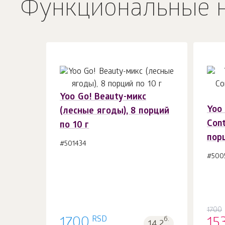
Функциональные 
Yoo Gо! Beauty-микс
Yoo
(лесные ягоды), 8 порций
В корзину 1
шт.
Cont
по 10 г
порц
#501434
#500
1700
RSD
1700
б.
15
14.2