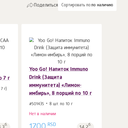
Поделиться
Сортировать по:
по наличию
Yoo Gо! Напиток Immuno
Drink (Защита
о 7 г
иммунитета) «Лимон-
7 г)
имбирь», 8 порций по 10 г
#501435
8 шт. по 10 г
Нет в наличии
RSD
б.
1700
б.
8.3
14.2