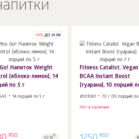
напитки
-
10
%
ДО 31.08
 Gо! Напиток Weight
Fitness Catalist. Vegan
В корзину 1
шт.
rol (яблоко-лимон), 14
BCAA Instant Boost
ий по 5 г
(гуарана), 10 порций п
543
14 порций по 5 г
#501061
70 г (10 порций по 
Нет в наличии
RSD
RSD
30
б.
1250
12.8