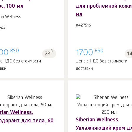
с, 100 мл
для проблемной кожи
В корзину 1
шт.
В корзину 1
шт.
мл
ian Wellness
#427516
522
RSD
RSD
00
б.
1700
28
1
 с НДС без стоимости
Цена с НДС без стоимости
авки
доставки
rian Wellness.
Siberian Wellness.
одорант для тела, 60
В корзину 1
шт.
В корзину 1
шт.
Увлажняющий крем д