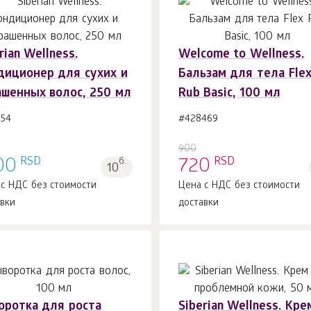
rian Wellness.
Welcome to Wellness.
В корзину 1
шт.
В корзину 1
шт.
диционер для сухих и
Бальзам для тела Fle
ашенных волос, 250 мл
Rub Basic, 100 мл
154
#428469
900
RSD
RSD
00
б.
720
10
 с НДС без стоимости
Цена с НДС без стоимости
авки
доставки
оротка для роста
Siberian Wellness. Кре