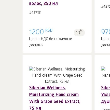
волос, 250 мл
#427
#427151
RSD
1200
б.
97
10
Цена с НДС без стоимости
Цена
доставки
дост
Siberian Wellness.
Sibe
Moisturizing Hand cream
Увл
With Grape Seed Extract,
душ
75 мл