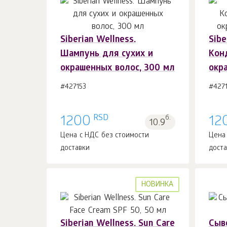
Siberian Wellness.
Sibe
В корзину 1
шт.
Шампунь для сухих и
Кон
окрашенных волос, 300 мл
окр
#427153
#427
RSD
1200
б.
12
10.9
Цена с НДС без стоимости
Цена
доставки
дост
НОВИНКА
Siberian Wellness. Sun Сare
Сыв