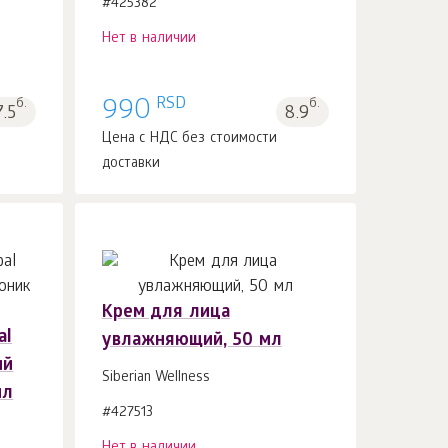
#425382
Нет в наличии
RSD
б.
990
б.
7.5
8.9
Цена с НДС без стоимости
доставки
Крем для лица
al
увлажняющий, 50 мл
ий
Siberian Wellness
мл
#427513