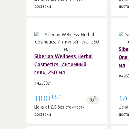
доставки
дост
Sibe
Siberian Wellness Herbal
One 
В корзину 1
шт.
Cosmetics. Интимный
мл
гель, 250 мл
#425
#425387
RSD
1100
б.
17
10
Цена с НДС без стоимости
Цена
доставки
дост