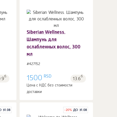
Siberian Wellness.
В корзину 1
шт.
Шампунь для
ослабленных волос, 300
мл
#427152
RSD
б.
1500
б.
0.9
13.6
Цена с НДС без стоимости
доставки
О 31.08
-
20
%
ДО 31.08