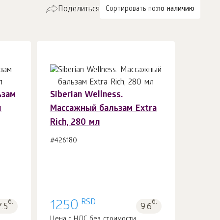
Поделиться
Сортировать по:
по наличию
ьзам
Siberian Wellness.
л
Массажный бальзам Extra
В корзину 1
шт.
Rich, 280 мл
#426180
RSD
б.
1250
б.
7.5
9.6
Цена с НДС без стоимости