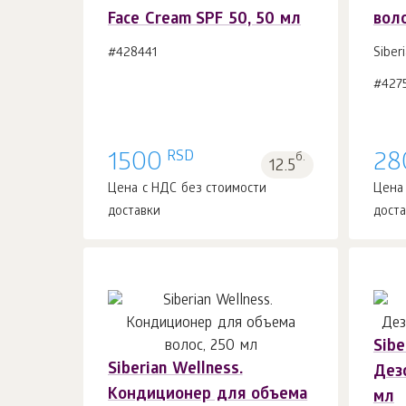
Face Cream SPF 50, 50 мл
воло
В корзину 1
шт.
#428441
Siber
#427
RSD
1500
б.
28
12.5
Цена с НДС без стоимости
Цена
доставки
дост
Sibe
Siberian Wellness.
Дез
В корзину 1
шт.
Кондиционер для объема
мл