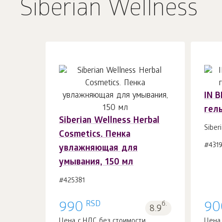
Siberian Wellness
IN 
гел
Siberian Wellness Herbal
В корзину 1
шт.
Siber
Cosmetics. Пенка
#431
увлажняющая для
умывания, 150 мл
#425381
RSD
990
б.
90
8.9
Цена с НДС без стоимости
Цена