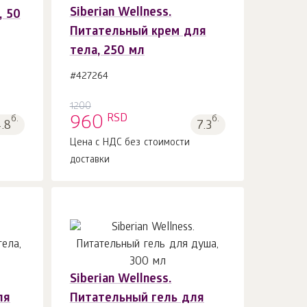
Siberian Wellness.
, 50
В корзину 1
шт.
Питательный крем для
тела, 250 мл
#427264
1200
RSD
б.
960
б.
4.8
7.3
Цена с НДС без стоимости
доставки
Siberian Wellness.
ля
Питательный гель для