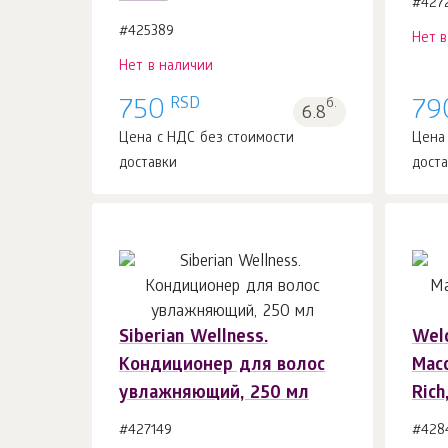
#427
#425389
Нет 
Нет в наличии
RSD
750
б.
79
6.8
Цена с НДС без стоимости
Цена
доставки
дост
Siberian Wellness.
Wel
Кондиционер для волос
Мас
увлажняющий, 250 мл
Rich
#427149
#428