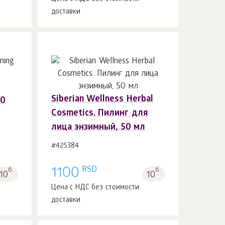
доставки
Siberian Wellness Herbal
50
В корзину 1
шт.
Cosmetics. Пилинг для
лица энзимный, 50 мл
#425384
RSD
б.
1100
б.
10
10
Цена с НДС без стоимости
доставки