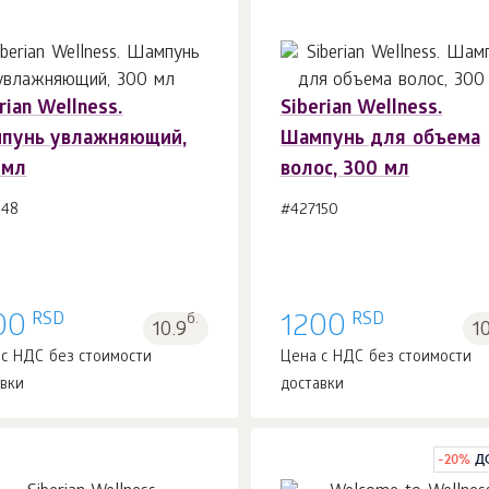
rian Wellness.
Siberian Wellness.
пунь увлажняющий,
Шампунь для объема
В корзину 1
шт.
В корзину 1
шт.
 мл
волос, 300 мл
148
#427150
RSD
RSD
00
б.
1200
10.9
1
 с НДС без стоимости
Цена с НДС без стоимости
авки
доставки
-
20
%
Д