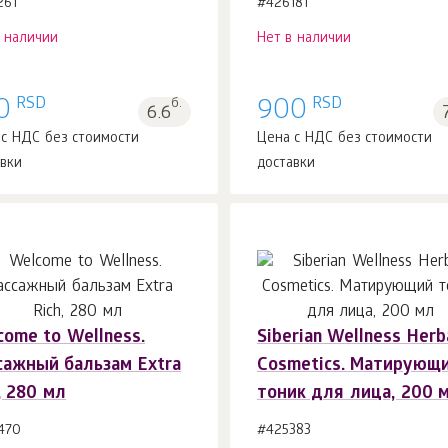
261
#426181
в наличии
Нет в наличии
RSD
RSD
0
б.
900
6.6
 с НДС без стоимости
Цена с НДС без стоимости
авки
доставки
come to Wellness.
Siberian Wellness Herb
сажный бальзам Extra
Cosmetics. Матирующ
, 280 мл
тоник для лица, 200 
470
#425383