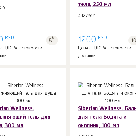
тела, 250 мл
519
#427262
RSD
RSD
0
б.
1200
8
1
 с НДС без стоимости
Цена с НДС без стоимости
авки
доставки
rian Wellness.
Siberian Wellness. Бал
ажняющий гель для
для тела Бодяга и
а, 300 мл
окопник, 100 мл