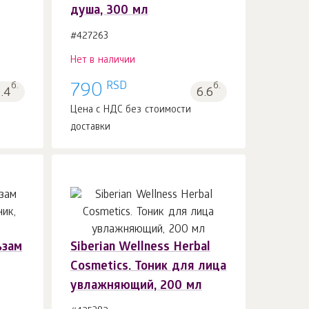
душа, 300 мл
#427263
Нет в наличии
RSD
б.
790
б.
0.4
6.6
Цена с НДС без стоимости
доставки
ьзам
Siberian Wellness Herbal
Cosmetics. Тоник для лица
увлажняющий, 200 мл