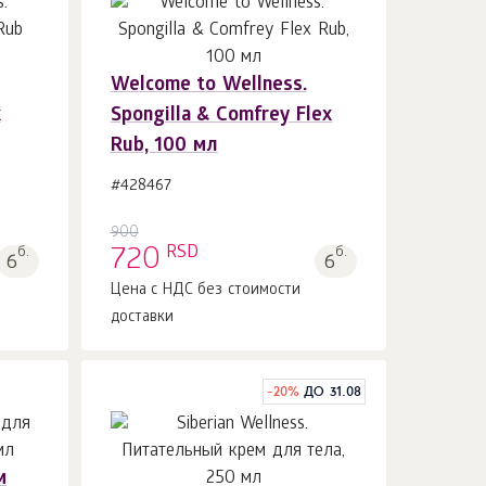
Welcome to Wellness.
В корзину 1
шт.
x
Spongilla & Comfrey Flex
Rub, 100 мл
#428467
900
RSD
б.
720
б.
6
6
Цена с НДС без стоимости
доставки
-
20
%
ДО 31.08
м