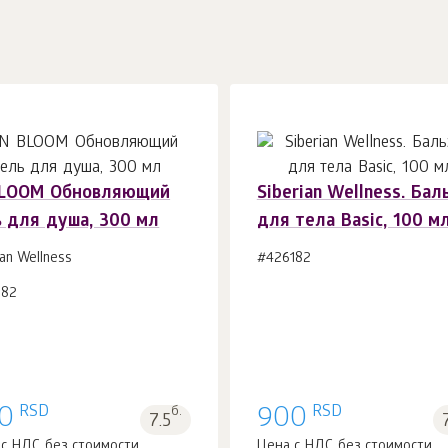
BLOOM Обновляющий
Siberian Wellness. Бал
ь для душа, 300 мл
для тела Basic, 100 м
В корзину 1
шт.
В корзину 1
шт.
ian Wellness
#426182
982
RSD
RSD
0
б.
900
7.5
 с НДС без стоимости
Цена с НДС без стоимости