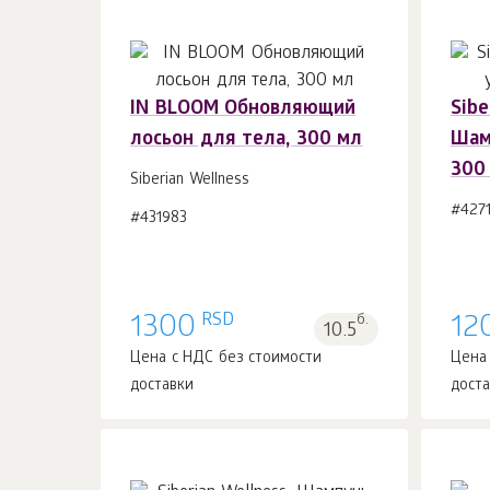
IN BLOOM Обновляющий
Sibe
лосьон для тела, 300 мл
Шам
В корзину 1
шт.
300
Siberian Wellness
#427
#431983
RSD
1300
б.
12
10.5
Цена с НДС без стоимости
Цена
доставки
дост