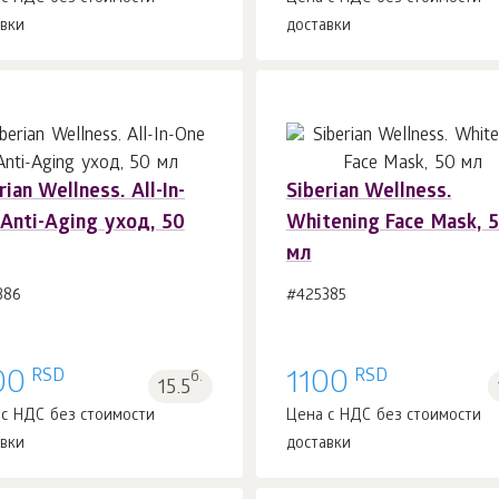
авки
доставки
rian Wellness. All-In-
Siberian Wellness.
Anti-Aging уход, 50
Whitening Face Mask, 
В корзину 1
шт.
В корзину 1
шт.
мл
386
#425385
RSD
RSD
00
б.
1100
15.5
 с НДС без стоимости
Цена с НДС без стоимости
авки
доставки