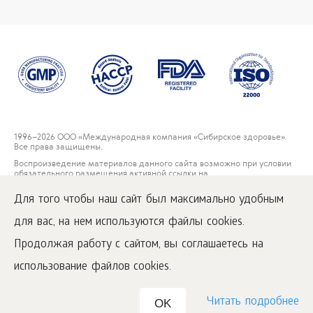
1996
–2026 ООО «Международная компания «Сибирское здоровье».
Все права защищены.
Воспроизведение материалов данного сайта возможно при условии
обязательного размещения активной ссылки на
www.siberianwellness.com.
Для того чтобы наш сайт был максимально удобным
Контакты
для вас, на нем используются файлы cookies.
Пользовательское соглашение
Политика конфиденциальности
Продолжая работу с сайтом, вы соглашаетесь на
Правила решения рекламаций потребителей
использование файлов cookies.
Читать подробнее
OK