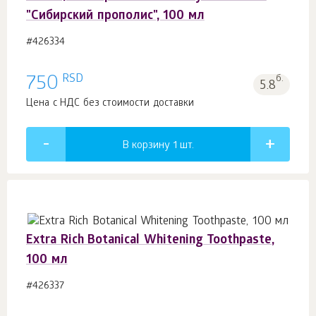
"Сибирский прополис", 100 мл
#426334
RSD
750
б.
5.8
Цена с НДС без стоимости доставки
В корзину 1
шт.
Extra Rich Botanical Whitening Toothpaste,
100 мл
#426337