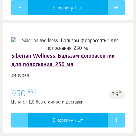
В корзину 1
шт.
Siberian Wellness. Бальзам-флорасептик
для полоскания, 250 мл
#409069
RSD
950
б.
7.9
Цена с НДС без стоимости доставки
В корзину 1
шт.