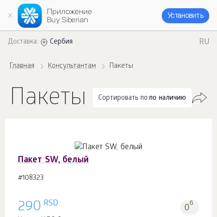
Приложение
Установить
Buy Siberian
RU
Доставка:
Сербия
Главная
Консультантам
Пакеты
Пакеты
Сортировать по:
по наличию
Пакет SW, белый
#108323
RSD
290
б.
0