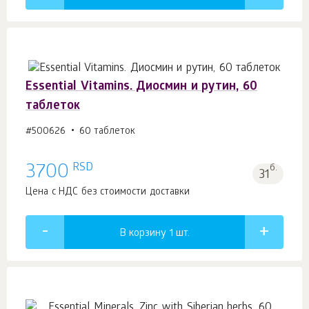
Essential Vitamins. Диосмин и рутин, 60
таблеток
#500626
60 таблеток
RSD
3700
б.
31
Цена с НДС без стоимости доставки
В корзину 1
шт.