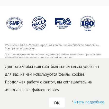
1996
–2026 ООО «Международная компания «Сибирское здоровье».
Все права защищены.
Воспроизведение материалов данного сайта возможно при условии
обязательного размещения активной ссылки на
www.siberianwellness.com.
Для того чтобы наш сайт был максимально удобным
Контакты
для вас, на нем используются файлы cookies.
Пользовательское соглашение
Политика конфиденциальности
Продолжая работу с сайтом, вы соглашаетесь на
Правила решения рекламаций потребителей
использование файлов cookies.
Читать подробнее
OK