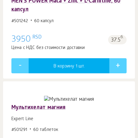
MEN'S POWER Maca + Zinc + L-Carnitine, 60
капсул
#501242
60 капсул
RSD
3950
б.
37.5
Цена с НДС без стоимости доставки
В корзину 1
шт.
Мультихелат магния
Expert Line
#501291
60 таблеток