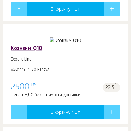
В корзину 1
шт.
Коэнзим Q10
Expert Line
#501419
30 капсул
RSD
2500
б.
22.5
Цена с НДС без стоимости доставки
В корзину 1
шт.