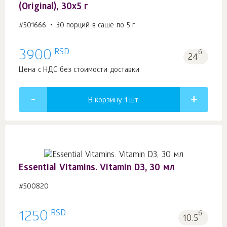
(Original), 30x5 г
#501666
30 порций в саше по 5 г
RSD
3900
б.
24
Цена с НДС без стоимости доставки
В корзину 1
шт.
Essential Vitamins. Vitamin D3, 30 мл
#500820
RSD
1250
б.
10.5