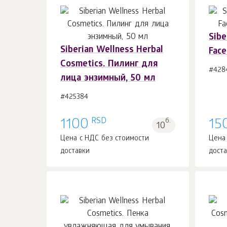
Sibe
Siberian Wellness Herbal
Face
В корзину 1
шт.
Cosmetics. Пилинг для
#428
лица энзимный, 50 мл
#425384
RSD
1100
б.
15
10
Цена с НДС без стоимости
Цена
доставки
дост