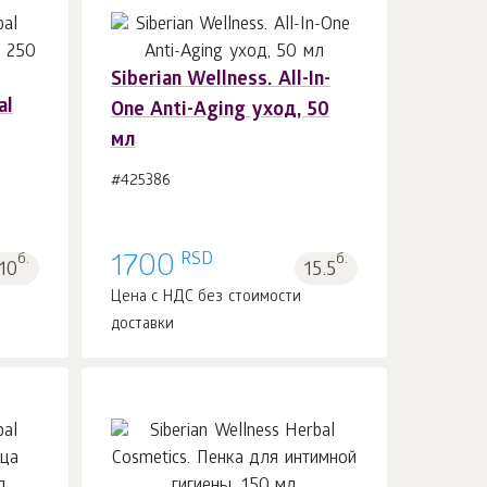
Siberian Wellness. All-In-
al
One Anti-Aging уход, 50
В корзину 1
шт.
мл
#425386
RSD
б.
1700
б.
10
15.5
Цена с НДС без стоимости
доставки