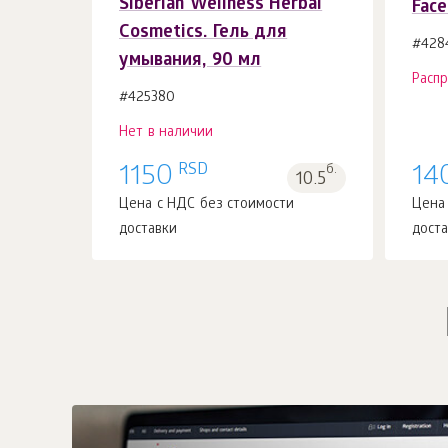
Siberian Wellness Herbal
Face
Cosmetics. Гель для
#428
умывания, 90 мл
Расп
#425380
Нет в наличии
RSD
1150
б.
14
10.5
Цена с НДС без стоимости
Цена
доставки
дост