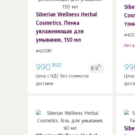
Sibe
Siberian Wellness Herbal
В корзину 1
шт.
Cos
Cosmetics. Пенка
тон
увлажняющая для
#425
умывания, 150 мл
Нет 
#425381
RSD
990
б.
99
8.9
Цена с НДС без стоимости
Цена
доставки
дост
Sibe