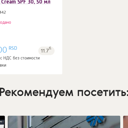
 Cream SPF 30, 50 мл
442
родано
RSD
00
б.
11.7
 с НДС без стоимости
авки
Рекомендуем посетить