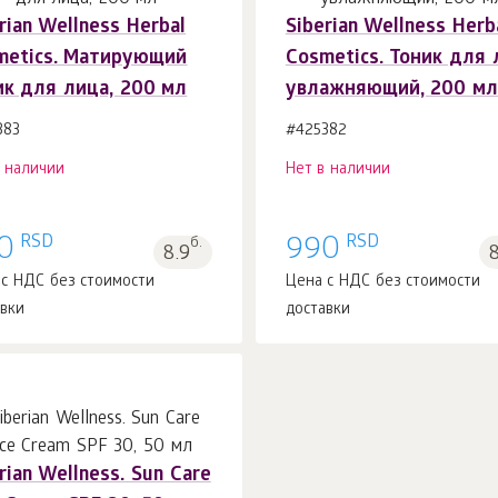
rian Wellness Herbal
Siberian Wellness Herb
metics. Матирующий
Cosmetics. Тоник для 
ик для лица, 200 мл
увлажняющий, 200 мл
383
#425382
в наличии
Нет в наличии
RSD
RSD
0
б.
990
8.9
 с НДС без стоимости
Цена с НДС без стоимости
авки
доставки
rian Wellness. Sun Сare