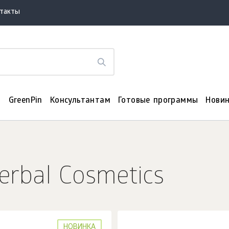
нтакты
я
GreenPin
Консультантам
Готовые программы
Нови
erbal Cosmetics
НОВИНКА