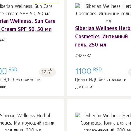
rian Wellness. Sun Сare
Siberian Wellness Herb
 Cream SPF 50, 50 мл
В корзину 1
шт.
В корзину 1
шт.
Cosmetics. Интимный
441
гель, 250 мл
#425387
RSD
RSD
00
б.
1100
12.5
 с НДС без стоимости
Цена с НДС без стоимости
авки
доставки