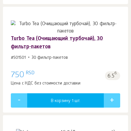
Turbo Tea (Очищающий турбочай), 30
фильтр-пакетов
#501501
30 фильтр-пакетов
RSD
750
б.
6.5
Цена с НДС без стоимости доставки
В корзину 1
шт.