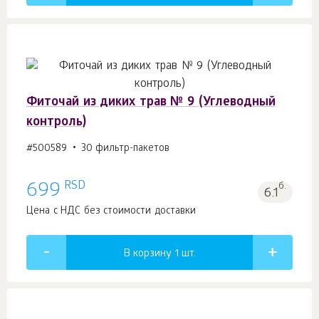
Фиточай из диких трав № 9 (Углеводный
контроль)
#500589
30 фильтр-пакетов
RSD
699
б.
6.1
Цена с НДС без стоимости доставки
В корзину 1
шт.