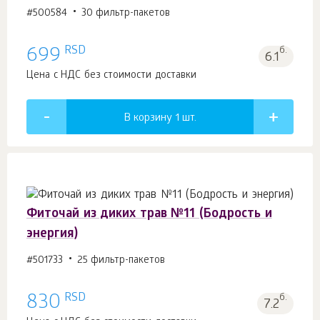
#500584
30 фильтр-пакетов
RSD
699
б.
6.1
Цена с НДС без стоимости доставки
В корзину 1
шт.
Фиточай из диких трав №11 (Бодрость и
энергия)
#501733
25 фильтр-пакетов
RSD
830
б.
7.2