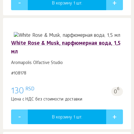
В корзину 1
шт.
White Rose & Musk, парфюмерная вода, 1,5
мл
Aromapolis Olfactive Studio
#108178
RSD
130
б.
0
Цена с НДС без стоимости доставки
В корзину 1
шт.