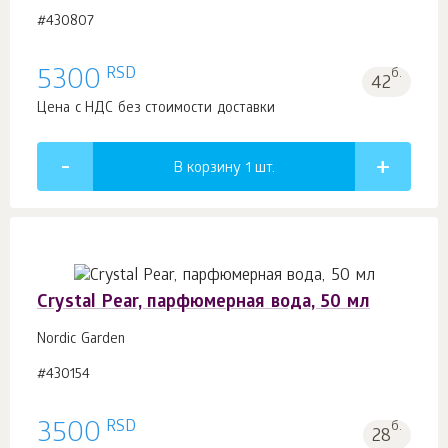
#430807
RSD
5300
б.
42
Цена с НДС без стоимости доставки
В корзину 1
шт.
Crystal Pear, парфюмерная вода, 50 мл
Nordic Garden
#430154
RSD
3500
б.
28