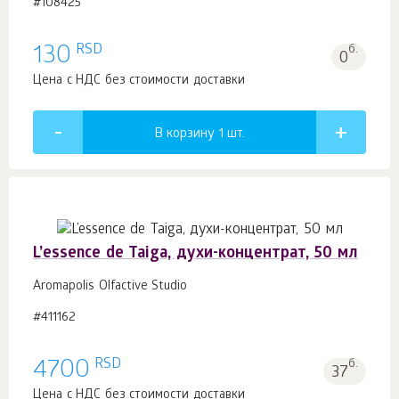
#108425
RSD
130
б.
0
Цена с НДС без стоимости доставки
В корзину 1
шт.
L’essence de Taiga, духи-концентрат, 50 мл
Aromapolis Olfactive Studio
#411162
RSD
4700
б.
37
Цена с НДС без стоимости доставки