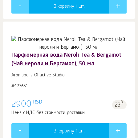
В корзину 1
шт.
Парфюмерная вода Neroli Tea & Bergamot
(Чай нероли и Бергамот), 50 мл
Aromapolis Olfactive Studio
#427651
RSD
2900
б.
23
Цена с НДС без стоимости доставки
В корзину 1
шт.