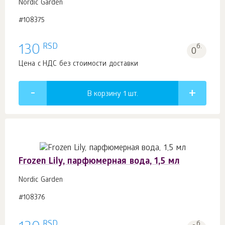
Nordic Garden
#108375
RSD
130
б.
0
Цена с НДС без стоимости доставки
В корзину 1
шт.
Frozen Lily, парфюмерная вода, 1,5 мл
Nordic Garden
#108376
RSD
б.