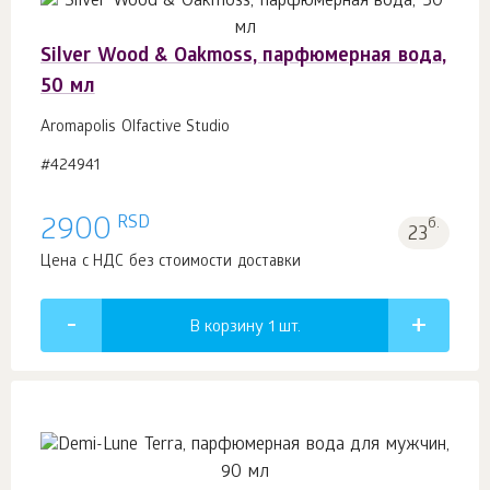
Silver Wood & Oakmoss, парфюмерная вода,
50 мл
Aromapolis Olfactive Studio
#424941
RSD
2900
б.
23
Цена с НДС без стоимости доставки
В корзину 1
шт.