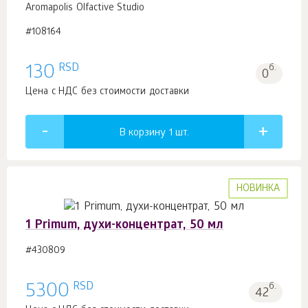
Aromapolis Olfactive Studio
#108164
RSD
130
б.
0
Цена с НДС без стоимости доставки
В корзину 1
шт.
НОВИНКА
1 Primum, духи-концентрат, 50 мл
#430809
RSD
5300
б.
42