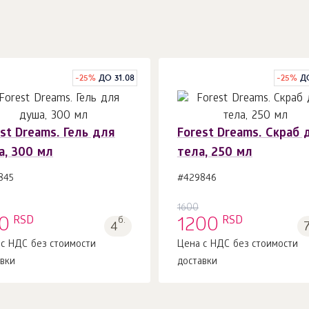
-
25
%
ДО 31.08
-
25
%
Д
st Dreams. Гель для
Forest Dreams. Скраб 
а, 300 мл
тела, 250 мл
В корзину 1
шт.
В корзину 1
шт.
845
#429846
1600
RSD
RSD
0
б.
1200
4
 с НДС без стоимости
Цена с НДС без стоимости
авки
доставки