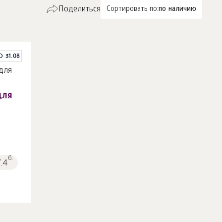
Поделиться
Сортировать по:
по наличию
О 31.08
для
б.
7.4