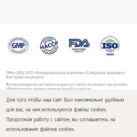
1996
–2026 ООО «Международная компания «Сибирское здоровье».
Все права защищены.
Воспроизведение материалов данного сайта возможно при условии
обязательного размещения активной ссылки на
www.siberianwellness.com.
Для того чтобы наш сайт был максимально удобным
Контакты
для вас, на нем используются файлы cookies.
Пользовательское соглашение
Политика конфиденциальности
Продолжая работу с сайтом, вы соглашаетесь на
Правила решения рекламаций потребителей
использование файлов cookies.