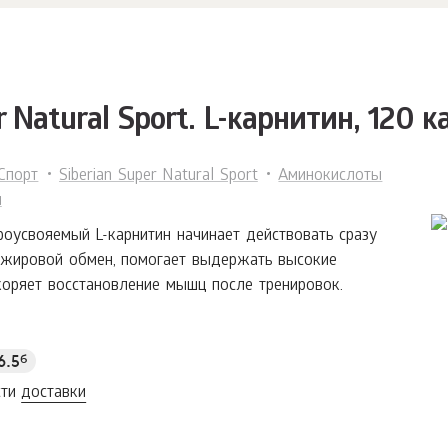
r Natural Sport. L-карнитин, 120 к
Спорт
Siberian Super Natural Sport
Аминокислоты
ы
усвояемый L-карнитин начинает действовать сразу
 жировой обмен, помогает выдержать высокие
скоряет восстановление мышц после тренировок.
6.5
б
сти
доставки