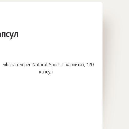
апсул