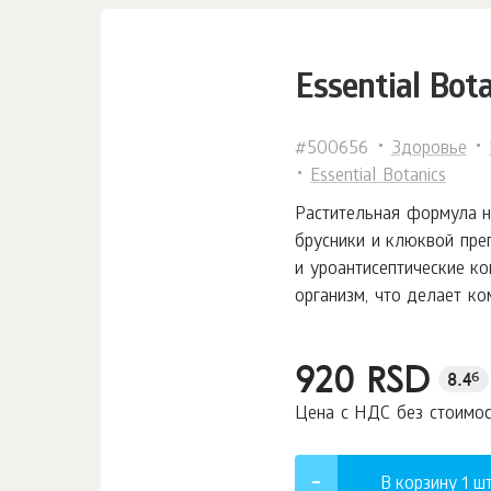
Essential Bot
#500656
Здоровье
Essential Botanics
Растительная формула н
брусники и клюквой пре
и уроантисептические к
организм, что делает к
920 RSD
8.4
б
Цена с НДС без стоимо
В корзину 1
шт