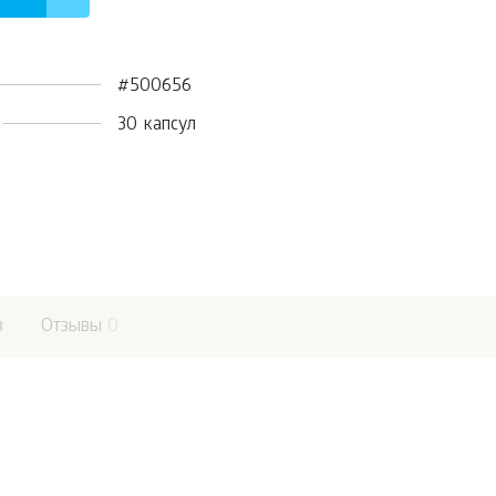
#500656
30 капсул
в
Отзывы
0